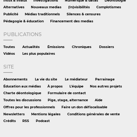
Intox & infaux
Investigations
Numérique & datas
Déontologie
Alternatives
Nouveaux medias
(In)visibilités
Complotismes
Publicité
Médias traditionnels
Silences & censures
Pédagogie & éducation
Financement des medias
PUBLICATIONS
Toutes
Actualités
Émissions
Chroniques
Dossiers
Vidéos
Les plus populaires
SITE
Abonnements
La vie du site
Le médiateur
Parrainage
Éducation aux médias
À propos
L'équipe
Nos autres projets
Charte déontologique
Formulaire de contact
Toutes les discussions
Pige, stage, alternance
Aide
Offres pour les professionnels
Faire un don défiscalisable
Newsletters
Mentions légales
Conditions générales de vente
Crédits
RSS
Podcast