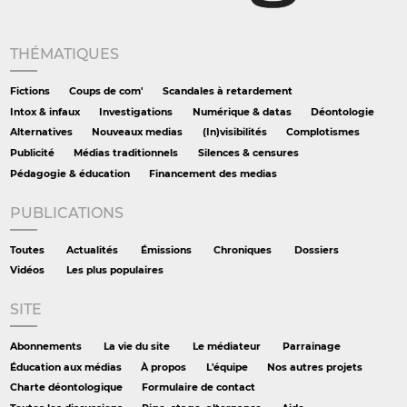
THÉMATIQUES
Fictions
Coups de com'
Scandales à retardement
Intox & infaux
Investigations
Numérique & datas
Déontologie
Alternatives
Nouveaux medias
(In)visibilités
Complotismes
Publicité
Médias traditionnels
Silences & censures
Pédagogie & éducation
Financement des medias
PUBLICATIONS
Toutes
Actualités
Émissions
Chroniques
Dossiers
Vidéos
Les plus populaires
SITE
Abonnements
La vie du site
Le médiateur
Parrainage
Éducation aux médias
À propos
L'équipe
Nos autres projets
Charte déontologique
Formulaire de contact