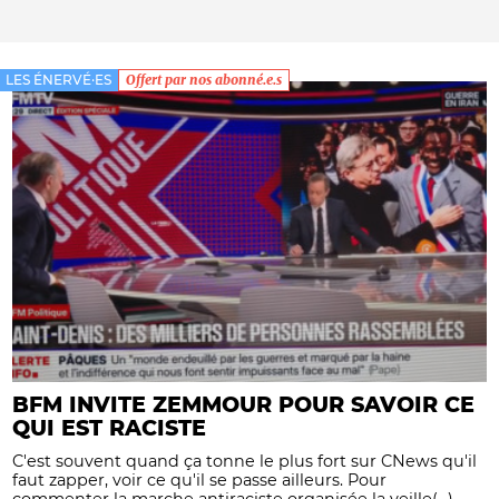
LES ÉNERVÉ·ES
Offert par nos abonné.e.s
BFM INVITE ZEMMOUR POUR SAVOIR CE
QUI EST RACISTE
C'est souvent quand ça tonne le plus fort sur CNews qu'il
faut zapper, voir ce qu'il se passe ailleurs. Pour
commenter la marche antiraciste organisée la veille(...)