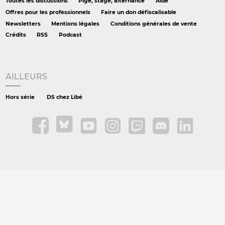
Toutes les discussions
Pige, stage, alternance
Aide
Offres pour les professionnels
Faire un don défiscalisable
Newsletters
Mentions légales
Conditions générales de vente
Crédits
RSS
Podcast
AILLEURS
Hors série
DS chez Libé