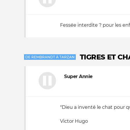
Nos autres projets
Fessée interdite ? pour les en
TIGRES ET C
DE REMBRANDT À TARZAN
Super Annie
"Dieu a inventé le chat pour qu
Victor Hugo