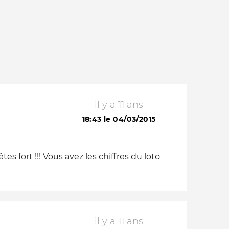
il y a 11 ans
Qui sommes-nous ?
18:43 le 04/03/2015
s fort !!! Vous avez les chiffres du loto
il y a 11 ans