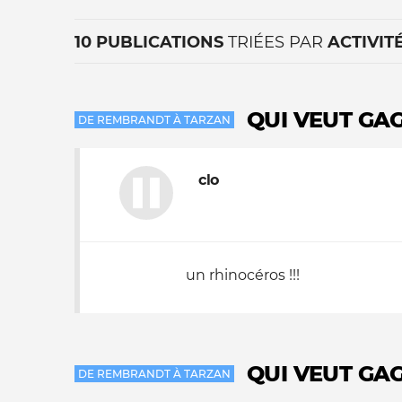
10 PUBLICATIONS
TRIÉES PAR
ACTIVIT
QUI VEUT GA
DE REMBRANDT À TARZAN
clo
La vie du site
un rhinocéros !!!
QUI VEUT GA
DE REMBRANDT À TARZAN