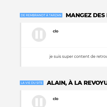
MANGEZ DES 
DE REMBRANDT À TARZAN
clo
je suis super content de retr
ALAIN, À LA REVOYU
LA VIE DU SITE
clo