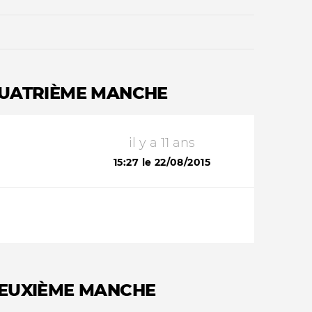
QUATRIÈME MANCHE
il y a 11 ans
Qui sommes-nous ?
15:27 le 22/08/2015
DEUXIÈME MANCHE