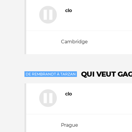
clo
Nos autres projets
Cambridge
QUI VEUT GA
DE REMBRANDT À TARZAN
clo
Prague