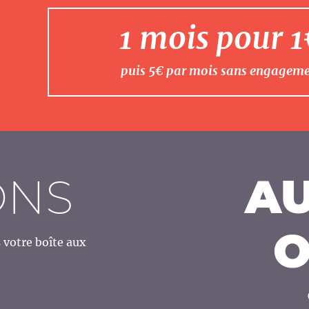
1 mois pour 
puis 5€ par mois sans engagem
ONS
AU
O
votre boîte aux