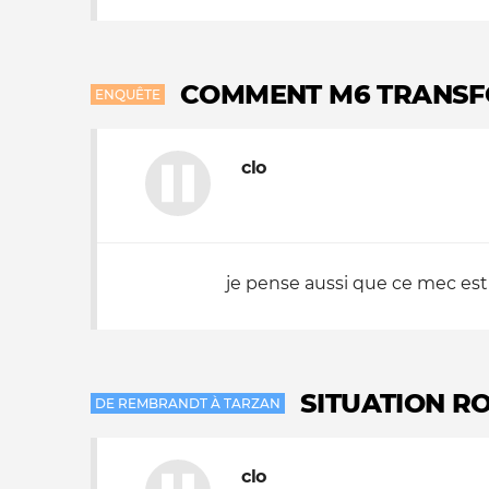
COMMENT M6 TRANSF
ENQUÊTE
clo
je pense aussi que ce mec est b
SITUATION R
DE REMBRANDT À TARZAN
clo