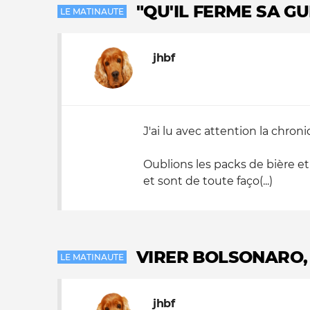
"QU'IL FERME SA GU
LE MATINAUTE
Nos autres projets
jhbf
J'ai lu avec attention la chro
Oublions les packs de bière e
et sont de toute faço(...)
VIRER BOLSONARO,
LE MATINAUTE
jhbf