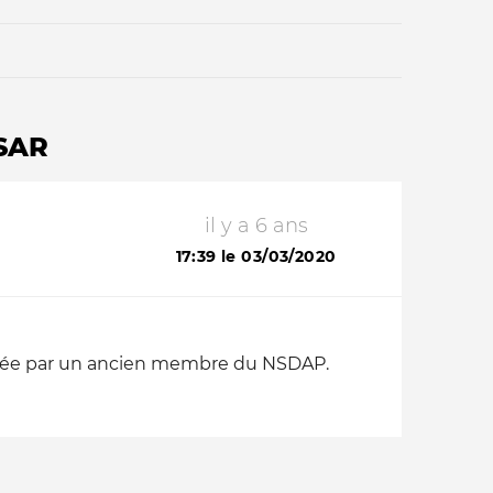
SAR
il y a 6 ans
Qui sommes-nous ?
17:39 le 03/03/2020
strée par un ancien membre du NSDAP.