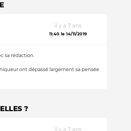
TE
il y a 7 ans
11:40 le 14/11/2019
c sa rédaction.
hroniqueur ont dépassé largement sa pensée
ELLES ?
il y a 7 ans