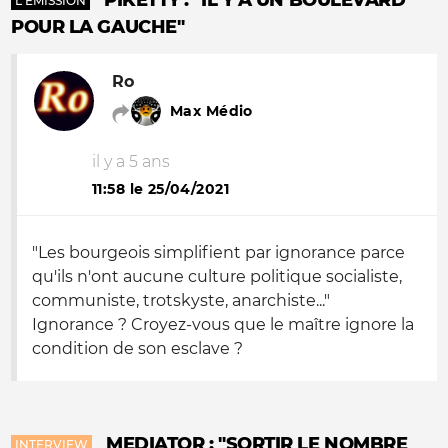
PIKETTY : "IL Y A UN BOULEVARD
L'ÉMISSION
POUR LA GAUCHE"
Ro
Max Médio
il y a 5 ans
11:58 le 25/04/2021
"Les bourgeois simplifient par ignorance parce
qu'ils n'ont aucune culture politique socialiste,
communiste, trotskyste, anarchiste..."
Ignorance ? Croyez-vous que le maître ignore la
condition de son esclave ?
MEDIATOR : "SORTIR LE NOMBRE
INTERVIEW