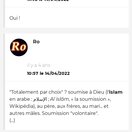
Oui !
Ro
il y a 4 ans
10:57 le 14/04/2022
"Totalement par choix" ? soumise à Dieu (l'
islam
en arabe :
الإسلام
;
Alʾislām
, « la soumission »,
Wikipédia), au père, aux frères, au mari... et
autres mâles. Soumission "volontaire".
(...)