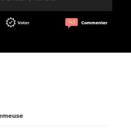
Voter
Commenter
 Semeuse