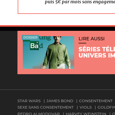
puis 5€ par mois sans engagem
DOSSIER
LIRE AUSSI
SÉRIES TÉL
UNIVERS I
STAR WARS
JAMES BOND
CONSENTEMENT
SEXE SANS CONSENTEMENT
VIOLS
GOLDFI
PEDRO ALMODOVAR
HARVEY WEINSTEIN