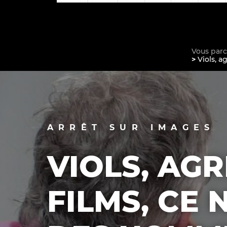
Vous par
Viols, a
La vie du site
ARRÊT SUR IMAGES
VIOLS, AGR
FILMS, CE 