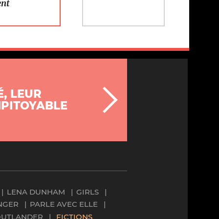
ent
É, LEUR
MPITOYABLE
LENA DUNHAM
GIRLS
NGER
PARLE AVEC ELLE
OUTLANDER
FICTIONS