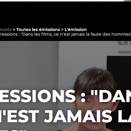
courez
Toutes les émissions
L'émission
gressions : "Dans les films, ce n'est jamais la faute des hommes
Le médiateur
L'équipe
ESSIONS : "DA
N'EST JAMAIS 