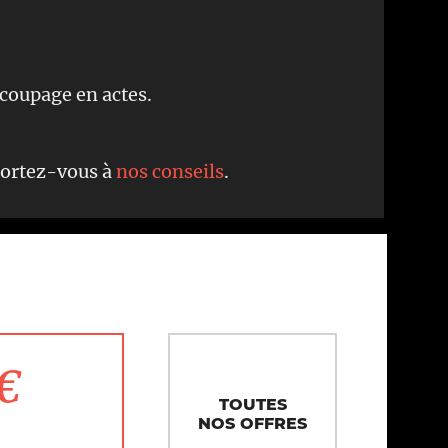
écoupage en actes.
eportez-vous à
nos conseils
.
1€
TOUTES
NOS OFFRES