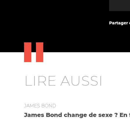
Partager c
LIRE AUSSI
JAMES BOND
James Bond change de sexe ? En f
Comment les médias font du clic sur une info