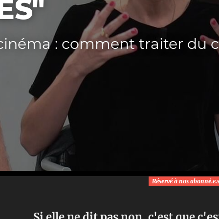
ES"
 cinéma : comment traiter du
Réservé à nos abonné.e.
Si elle ne dit pas non, c'est que c'es