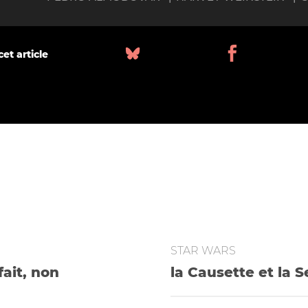
et article
STAR WARS
ait, non
la Causette et la
 biaisée