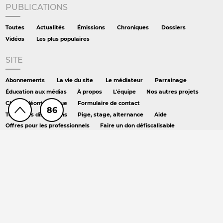
PUBLICATIONS
Toutes
Actualités
Émissions
Chroniques
Dossiers
Vidéos
Les plus populaires
SITE
Abonnements
La vie du site
Le médiateur
Parrainage
Éducation aux médias
À propos
L'équipe
Nos autres projets
Charte déontologique
Formulaire de contact
86
Toutes les discussions
Pige, stage, alternance
Aide
Offres pour les professionnels
Faire un don défiscalisable
Newsletters
Mentions légales
Conditions générales de vente
Crédits
RSS
Podcast
AILLEURS
Hors série
DS chez Libé