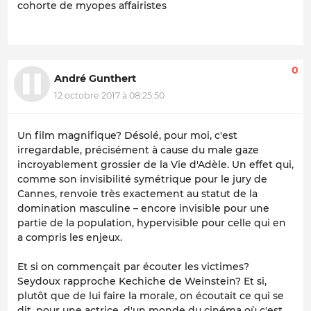
cohorte de myopes affairistes
0
André Gunthert
12 octobre 2017 à 08:25:50
Un film magnifique? Désolé, pour moi, c'est
irregardable, précisément à cause du male gaze
incroyablement grossier de la Vie d'Adèle. Un effet qui,
comme son invisibilité symétrique pour le jury de
Cannes, renvoie très exactement au statut de la
domination masculine – encore invisible pour une
partie de la population, hypervisible pour celle qui en
a compris les enjeux.
Et si on commençait par écouter les victimes?
Seydoux rapproche Kechiche de Weinstein? Et si,
plutôt que de lui faire la morale, on écoutait ce qui se
dit, pour une actrice, d'un monde du cinéma où c'est