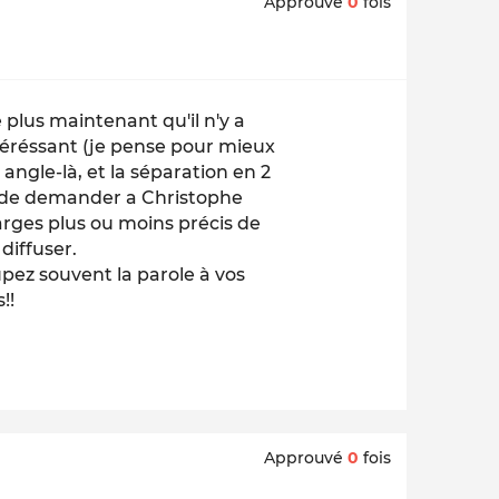
Approuvé
0
fois
plus maintenant qu'il n'y a
intéréssant (je pense pour mieux
angle-là, et la séparation en 2
és) de demander a Christophe
harges plus ou moins précis de
 diffuser.
upez souvent la parole à vos
!!
Approuvé
0
fois