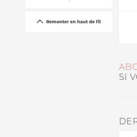
Remonter en haut de fil
AB
La vie du site
SI 
DE