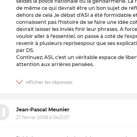
seïdes la police nationale ou la gendarmerie. La 
de même ce qui devrait être un bon sujet de ré
dehors de cela ,le débat d'ASI a été formidable e
connaissent pas l'histoire de se faire une idée c
devrait laisser les inviés finir leur phrases. A fo
vouloir aller à l'essentiel, on passe à coté de l'exp
revenir à plusieurs reprisespour que ses explica
par DS.
Continuez; ASI, c'est un véritable espace de liber
attention aux arrières pensées.
Jean-Pascal Meunier
27 février 2008 à 04:21:57