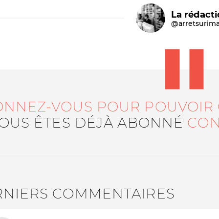
La rédact
@arretsurim
ONNEZ-VOUS POUR POUVOIR
Le médiateur
L'équipe
VOUS ÊTES DÉJÀ ABONNÉ
CON
RNIERS COMMENTAIRES