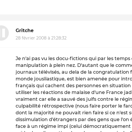
Gritche
28 février 2008 à 21:28:32
Je n'ai pas vu les docu-fictions qui par les temps
manipulation à plein nez. D'autant que le commen
journaux télévisés, au dela de la congratulation f
monde jousliastique, est bien amenée pour intro
français qui cachent des personnes en situation i
utiliser les réactions de malaise d'une France ja
vraiment car elle a sauvé des juifs contre le rég
culpabilité rétrospective (nous faire porter le 
dont la majorité ne pouvait rien faire si ce n'est su
dissimulation d'étrangers par des gens que l'on 
face à un régime impi (celui démocratiquement 