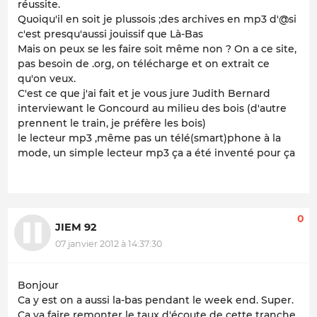
réussite.
Quoiqu'il en soit je plussois ;des archives en mp3 d'@si
c'est presqu'aussi jouissif que Là-Bas
Mais on peux se les faire soit même non ? On a ce site,
pas besoin de .org, on télécharge et on extrait ce
qu'on veux.
C'est ce que j'ai fait et je vous jure Judith Bernard
interviewant le Goncourd au milieu des bois (d'autre
prennent le train, je préfère les bois)
le lecteur mp3 ,même pas un télé(smart)phone à la
mode, un simple lecteur mp3 ça a été inventé pour ça
0
JIEM 92
07 janvier 2012 à 14:37:30
Bonjour
Ca y est on a aussi la-bas pendant le week end. Super.
Ca va faire remonter le taux d'écoute de cette tranche.