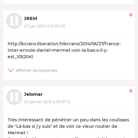
0
JREM
27 juin 2014 à 12:00:03
http://ecrans.liberation.fr/ecrans/2014/06/27/france-
inter-envoie-daniel-mermet-voir-la-bas-s-il-y-
est_1052041
0
Jelomar
20 janvier 2012 à 00:37:12
Très intéressant de pénétrer un peu dans les coulisses
de "Là-bas si j'y suis" et de voir ce vieux routier de
Mermet !