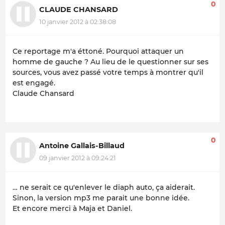
0
CLAUDE CHANSARD
10 janvier 2012 à 02:38:08
Ce reportage m'a éttoné. Pourquoi attaquer un
homme de gauche ? Au lieu de le questionner sur ses
sources, vous avez passé votre temps à montrer qu'il
est engagé.
Claude Chansard
0
Antoine Gallais-Billaud
09 janvier 2012 à 09:24:21
… ne serait ce qu'enlever le diaph auto, ça aiderait.
Sinon, la version mp3 me parait une bonne idée.
Et encore merci à Maja et Daniel.