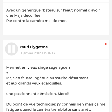
Avec un générique "bateau sur l'eau", normal d'avoir
une Maja décoiffée!
Par contre la caméra mal de mer..
0
Youri Llygotme
11 janvier 2012 à 15:16:13
Mermet en vieux singe sage aguerri
+
Maja en fausse ingénue au sourire désarmant
et aux grands yeux écarquillés.
=
une passionnante émission. Merci!
Du point de vue technique: j'y connais rien mais ça me
fatigue quand la caméra tremblotte sans arrêt.