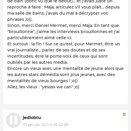
de bain (donc vu que le début)... et j'avais juste un
reproche à faire : Maja, articulez s'il vous plaît... depuis
ma salle de bains, j'avais du mal à décrypter vos
phrases ;o)).
Sinon, merci Daniel Mermet, merci Maja. En tant que
"brouillonne", j'aime les interviews brouillonnes et j'ai
particulièrement aimé celle-ci.
Et surtout : la fin ! Sur ce qu'est, pour Mermet, être un
vrai journaliste... parler de ses doutes et de ses
incertitudes, être le porte-voix de ceux qui sont
oubliés par les autres media.
Encore un vieux avec une mentalité de jeune alors que
les autres stars démédia sont plus jeunes, avec des
mentalités de vieux bourges ! ;o))
Allez, les vieux : "yessss we can" ;o)
0
jediobtu
07 janvier 2012 à 09:42:28