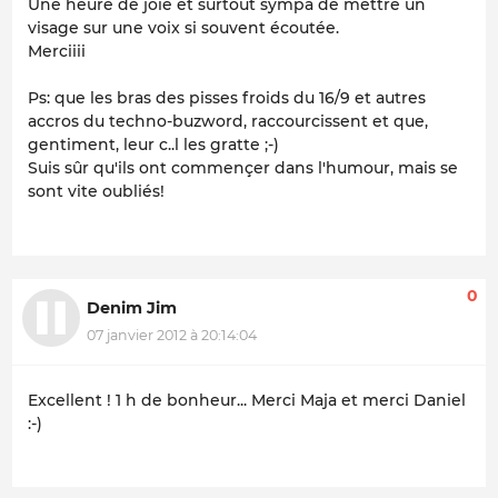
Une heure de joie et surtout sympa de mettre un
visage sur une voix si souvent écoutée.
Merciiii
Ps: que les bras des pisses froids du 16/9 et autres
accros du techno-buzword, raccourcissent et que,
gentiment, leur c..l les gratte ;-)
Suis sûr qu'ils ont commençer dans l'humour, mais se
sont vite oubliés!
0
Denim Jim
07 janvier 2012 à 20:14:04
Excellent ! 1 h de bonheur... Merci Maja et merci Daniel
:-)