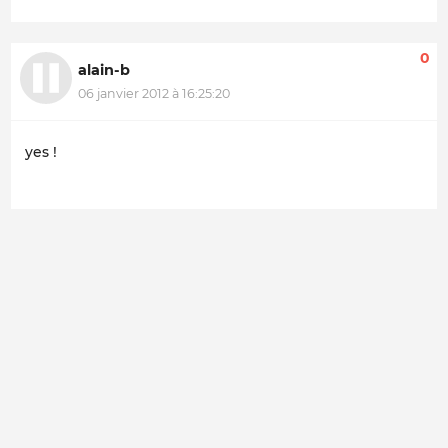
0
alain-b
06 janvier 2012 à 16:25:20
yes !