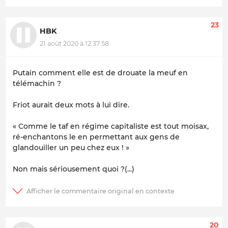
23
HBK
21 août 2020 à 12:37:58
Putain comment elle est de drouate la meuf en
télémachin ?
Friot aurait deux mots à lui dire.
« Comme le taf en régime capitaliste est tout moisax,
ré-enchantons le en permettant aux gens de
glandouiller un peu chez eux ! »
Non mais sériousement quoi ?‍(...)
20