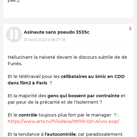
pas...)
2
Asinaute sans pseudo 3535c
31 août 2020 à 18:07:18
Hallucinant la naïveté devant le discours subtile de de
Funès.
Et le télétravail pour les
célibataires au Smic en CDD
dans 15m2 à Paris
?
Et la majorité des
gens qui bossent par contrainte
et
par peur de la précarité et de l'isolement ?
Et le
contrôle
toujours plus fort par le manager ? :
https://www.arte.tv/fr/videos/091151-021-A/vox-pop/
Et la tendance à
l'autocontrôle
, car paradoxalement