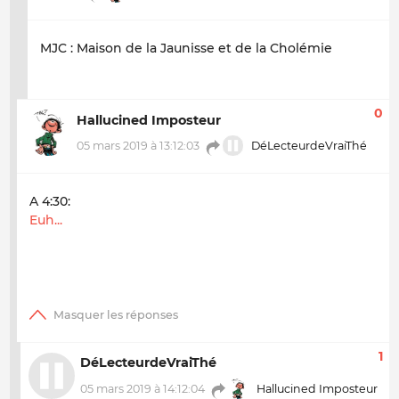
MJC : Maison de la Jaunisse et de la Cholémie
0
Hallucined Imposteur
05 mars 2019 à 13:12:03
DéLecteurdeVraiThé
A 4:30:
Euh...
1
DéLecteurdeVraiThé
05 mars 2019 à 14:12:04
Hallucined Imposteur