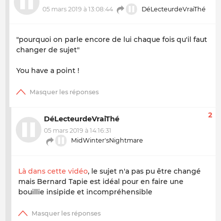
05 mars 2019 à 13:08:44
DéLecteurdeVraiThé
"pourquoi on parle encore de lui chaque fois qu'il faut
changer de sujet"
You have a point !
2
DéLecteurdeVraiThé
05 mars 2019 à 14:16:31
MidWinter'sNightmare
Là dans cette vidéo
, le sujet n'a pas pu être changé
mais Bernard Tapie est idéal pour en faire une
bouillie insipide et incompréhensible