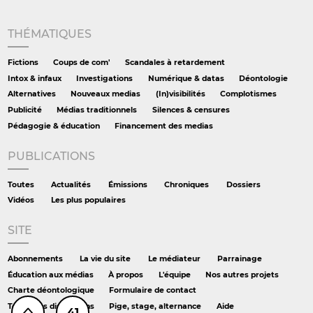
THÉMATIQUES
Fictions
Coups de com'
Scandales à retardement
Intox & infaux
Investigations
Numérique & datas
Déontologie
Alternatives
Nouveaux medias
(In)visibilités
Complotismes
Publicité
Médias traditionnels
Silences & censures
Pédagogie & éducation
Financement des medias
PUBLICATIONS
Toutes
Actualités
Émissions
Chroniques
Dossiers
Vidéos
Les plus populaires
SITE
Abonnements
La vie du site
Le médiateur
Parrainage
Éducation aux médias
À propos
L'équipe
Nos autres projets
Charte déontologique
Formulaire de contact
Toutes les discussions
Pige, stage, alternance
Aide
41