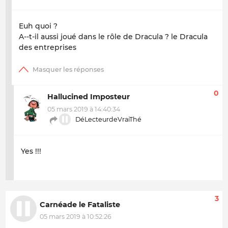
Euh quoi ?
A--t-il aussi joué dans le rôle de Dracula ? le Dracula
des entreprises
0
Hallucined Imposteur
05 mars 2019 à 14:40:34
DéLecteurdeVraiThé
Yes !!!
3
Carnéade le Fataliste
05 mars 2019 à 10:52:26