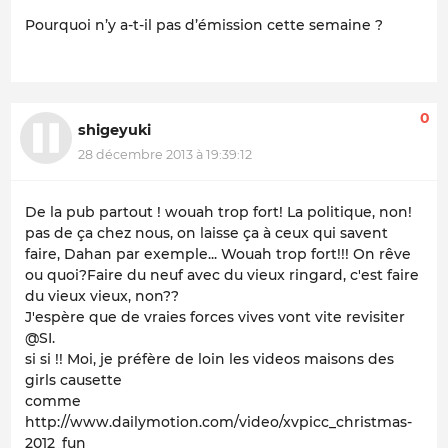
Pourquoi n’y a-t-il pas d’émission cette semaine ?
0
shigeyuki
28 décembre 2013 à 19:39:12
De la pub partout ! wouah trop fort! La politique, non!
pas de ça chez nous, on laisse ça à ceux qui savent
faire, Dahan par exemple... Wouah trop fort!!! On rêve
ou quoi?Faire du neuf avec du vieux ringard, c'est faire
du
vieux vieux
, non??
J'espère que de vraies forces vives vont vite revisiter
@SI.
si si !! Moi, je préfère de loin les videos
maisons
des
girls causette
comme
http://www.dailymotion.com/video/xvpicc_christmas-
2012_fun