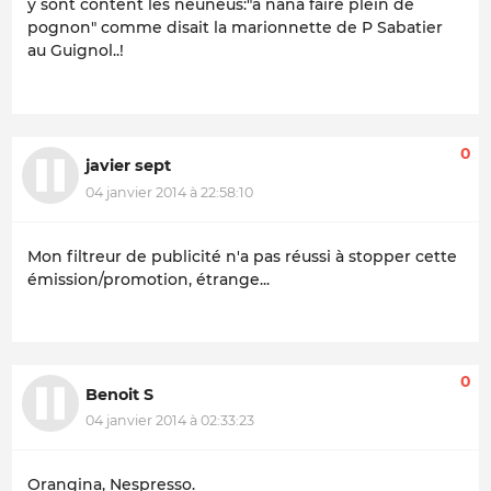
y sont content les neuneus:"a nana faire plein de
pognon" comme disait la marionnette de P Sabatier
au Guignol..!
0
javier sept
04 janvier 2014 à 22:58:10
Mon filtreur de publicité n'a pas réussi à stopper cette
émission/promotion, étrange...
0
Benoit S
04 janvier 2014 à 02:33:23
Orangina, Nespresso.