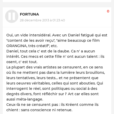
0
FORTUNA
28 décembre 2013 à 01:23:40
Oui, un vide intersidéral. Avec un Daniel fatigué qui est
"content de les avoir reçu", "aime beaucoup ce film
ORANGINA, très créatif", etc.
Daniel, tout cela c' est de la daube. Ca n' a aucun
intérêt. Ces mecs et cette fille n' ont aucun talent : ils
osent, c' est tout.
La plupart des vrais artistes se censurent, en ce sens
où ils ne mettent pas dans la lumière leurs brouillons,
leurs tentatives, leurs tests... et ne présentent que
leurs oeuvres véritables, celles qui sont abouties. Qui
interrogent le réel, sont politiques ou social à des
degrés divers, font réfléchir sur l' Art car elles sont
aussi méta-langage.
Ceux-là ne se censurent pas : ils Kréent comme ils
chient : sans conscience ni retenue.