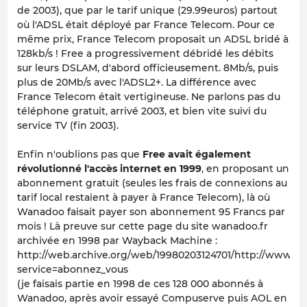
de 2003), que par le tarif unique (29.99euros) partout
où l'ADSL était déployé par France Telecom. Pour ce
même prix, France Telecom proposait un ADSL bridé à
128kb/s ! Free a progressivement débridé les débits
sur leurs DSLAM, d'abord officieusement. 8Mb/s, puis
plus de 20Mb/s avec l'ADSL2+. La différence avec
France Telecom était vertigineuse. Ne parlons pas du
téléphone gratuit, arrivé 2003, et bien vite suivi du
service TV (fin 2003).
Enfin n'oublions pas que
Free avait également
révolutionné l'accès internet en 1999
, en proposant un
abonnement gratuit (seules les frais de connexions au
tarif local restaient à payer à France Telecom), là où
Wanadoo faisait payer son abonnement 95 Francs par
mois ! Là preuve sur cette page du site wanadoo.fr
archivée en 1998 par Wayback Machine :
http://web.archive.org/web/19980203124701/http://www.wa
service=abonnez_vous
(je faisais partie en 1998 de ces 128 000 abonnés à
Wanadoo, après avoir essayé Compuserve puis AOL en