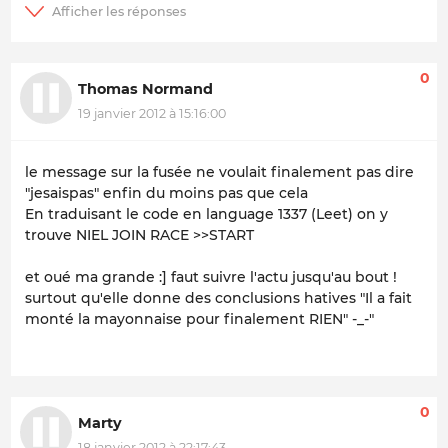
0
Thomas Normand
19 janvier 2012 à 15:16:00
le message sur la fusée ne voulait finalement pas dire
"jesaispas" enfin du moins pas que cela
En traduisant le code en language 1337 (Leet) on y
trouve NIEL JOIN RACE >>START
et oué ma grande :] faut suivre l'actu jusqu'au bout !
surtout qu'elle donne des conclusions hatives "Il a fait
monté la mayonnaise pour finalement RIEN" -_-"
0
Marty
18 janvier 2012 à 22:17:43