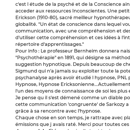
c'est l étude de la psyché et de la Conscience ai
acceder aux ressources Inconscientes. Une petit
Erickson (1910-80), sacré meilleur hypnothérapeu
globalité. "Un état de conscience dans lequel vo
communication, avec une compréhension et des 
d'utiliser cette compréhension et ces idées à l'i
répertoire d'apprentissages."
Pour info : Le professeur Bernheim donnera nai
"Psychothérapie" en 1891, qui désigne sa méthod
suggestion hypnotique. Depuis beaucoup de ch
Sigmund qui n'a jamais su exploiter toute la potent
psychanalyse après avoir étudié l hypnose, PNL 
Hypnose, Hypnose Ericksonienne...Actuellement 
l'un des moyens de connaissance de soi les plus e
Je pense qu il s'est démené comme un diable pour
cette communication 'congruente' de Sarkozy a é
grâce à sa rencontre avec l'hypnose.
Chaque chose en son temps, je rattrape avec plai
émissions que j avais raté. Merci pour toutes ce