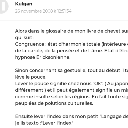
Kulgan
26 novembre 2008 à 12:51:34
Alors dans le glossaire de mon livre de chevet sur 
qui suit :
Congruence : état d'harmonie totale (intérieure e
de la parole, de la pensée et de l' âme. Etat d'êt
hypnose Ericksonienne.
Sinon concernant sa gestuelle, tout au début il to
lève le pouce.
Lever le pouce signifie chez nous "Ok". ( Au japon 
différement ) et il peut également signifie un m
comme insulte selon les régions. En fait toute si
peuplées de polutions culturelles.
Ensuite lever l'index dans mon petit "Langage d
je lis texto :"Lever l'index"