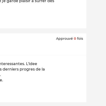
 je garde plaisir à surfer dès
Approuvé
0
fois
nteressantes. L'idee
s derniers progres de la
.
e.