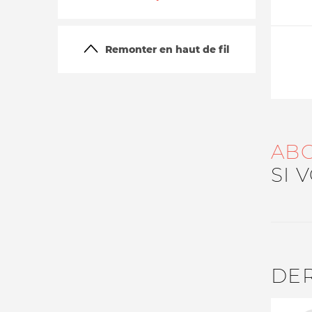
Remonter en haut de fil
AB
La vie du site
SI 
DE