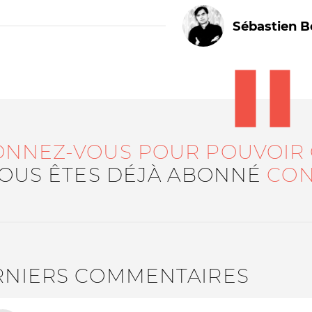
Sébastien B
ONNEZ-VOUS POUR POUVOIR
Le médiateur
L'équipe
VOUS ÊTES DÉJÀ ABONNÉ
CON
RNIERS COMMENTAIRES