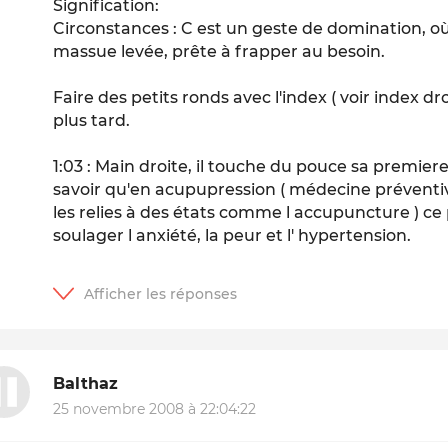
Signification:
Circonstances : C est un geste de domination, o
massue levée, prête à frapper au besoin.
Faire des petits ronds avec l'index ( voir index dro
plus tard.
1:03 : Main droite, il touche du pouce sa premie
savoir qu'en acupupression ( médecine préventiv
les relies à des états comme l accupuncture ) ce
soulager l anxiété, la peur et l' hypertension.
Balthaz
25 novembre 2008 à 22:04:22