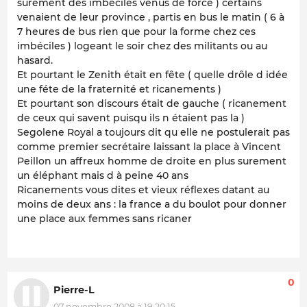
surement des imbéciles venus de force ) certains
venaient de leur province , partis en bus le matin ( 6 à
7 heures de bus rien que pour la forme chez ces
imbéciles ) logeant le soir chez des militants ou au
hasard.
Et pourtant le Zenith était en fête ( quelle drôle d idée
une féte de la fraternité et ricanements )
Et pourtant son discours était de gauche ( ricanement
de ceux qui savent puisqu ils n étaient pas la )
Segolene Royal a toujours dit qu elle ne postulerait pas
comme premier secrétaire laissant la place à Vincent
Peillon un affreux homme de droite en plus surement
un éléphant mais d à peine 40 ans
Ricanements vous dites et vieux réflexes datant au
moins de deux ans : la france a du boulot pour donner
une place aux femmes sans ricaner
0
Pierre-L
07 novembre 2008 à 19:20:15