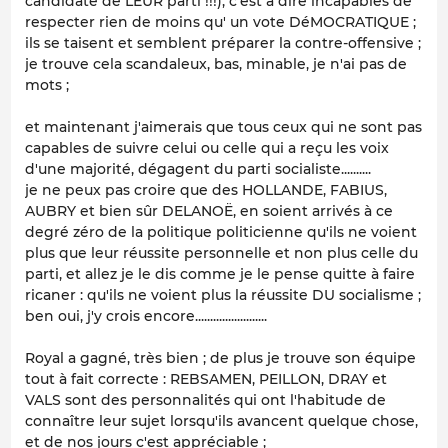
candidate de LEUR parti !!!), c'est à dire incapables de
respecter rien de moins qu' un vote DéMOCRATIQUE ;
ils se taisent et semblent préparer la contre-offensive ;
je trouve cela scandaleux, bas, minable, je n'ai pas de
mots ;
et maintenant j'aimerais que tous ceux qui ne sont pas
capables de suivre celui ou celle qui a reçu les voix
d'une majorité, dégagent du parti socialiste..........
je ne peux pas croire que des HOLLANDE, FABIUS,
AUBRY et bien sûr DELANOË, en soient arrivés à ce
degré zéro de la politique politicienne qu'ils ne voient
plus que leur réussite personnelle et non plus celle du
parti, et allez je le dis comme je le pense quitte à faire
ricaner : qu'ils ne voient plus la réussite DU socialisme ;
ben oui, j'y crois encore........................
Royal a gagné, très bien ; de plus je trouve son équipe
tout à fait correcte : REBSAMEN, PEILLON, DRAY et
VALS sont des personnalités qui ont l'habitude de
connaître leur sujet lorsqu'ils avancent quelque chose,
et de nos jours c'est appréciable ;