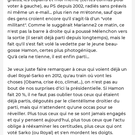
voter à gauche), au PS depuis 2002, radiés sans préavis
ni même un e-mail... plus rien ne m'étonne, sauf que
des gens croient encore qu'il s'agit-là d'un "vote
militant". Comme le suggérait Marianne2 ce matin, ce
n'est pas la barre à droite qui a poussé Mélenchon vers
la sortie (il serait déjà parti depuis longtemps), mais le
fait qu'il s'est fait volé la vedette par le jeune beau-
gosse Hamon, certes plus photogénique.
Qu'à cela ne tienne, il est enfin parti...
Je veux juste faire remarquer à ceux qui voient déjà un
duel Royal-Sarko en 2012, qu'au train où vont les
choses (Obama, crise éco, climat...), on n'est pas au
bout de nos surprises d'ici la présidentielle. Si Hamon
fait 20 %, il ne faut pas oublier tous ceux qui étaient
déjà partis, dégoutés par le clientélisme droitier du
parti, mais qui n'attendent qu'une occas pour se
réveiller. Plus tous ceux qui ne se sont jamais engagés
et qui y pensent aujourd'hui, plus tous ceux que l'actu
oblige à rééxaminer les certitudes, plus ceux qui ont
voté Sarko (ou Royal) et s'en mordent les doigts.