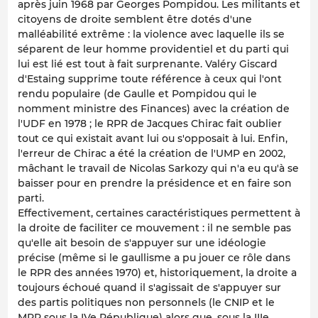
après juin 1968 par Georges Pompidou. Les militants et
citoyens de droite semblent être dotés d'une
malléabilité extrême : la violence avec laquelle ils se
séparent de leur homme providentiel et du parti qui
lui est lié est tout à fait surprenante. Valéry Giscard
d'Estaing supprime toute référence à ceux qui l'ont
rendu populaire (de Gaulle et Pompidou qui le
nomment ministre des Finances) avec la création de
l'UDF en 1978 ; le RPR de Jacques Chirac fait oublier
tout ce qui existait avant lui ou s'opposait à lui. Enfin,
l'erreur de Chirac a été la création de l'UMP en 2002,
mâchant le travail de Nicolas Sarkozy qui n'a eu qu'à se
baisser pour en prendre la présidence et en faire son
parti.
Effectivement, certaines caractéristiques permettent à
la droite de faciliter ce mouvement : il ne semble pas
qu'elle ait besoin de s'appuyer sur une idéologie
précise (même si le gaullisme a pu jouer ce rôle dans
le RPR des années 1970) et, historiquement, la droite a
toujours échoué quand il s'agissait de s'appuyer sur
des partis politiques non personnels (le CNIP et le
MRP sous la IVe République) alors que, sous la IIIe