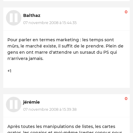
0
Balthaz
07 novembre 2008 à 15:44:35
Pour parler en termes marketing : les temps sont
mûrs, le marché existe, il suffit de le prendre. Plein de
gens en ont marre d'attendre un sursaut du PS qui
n'arrivera jamais.
+1
0
jérémie
07 novembre 2008 à 15:39:38
Après toutes les manipulations de listes, les cartes
gratos, les copains et moi-même (certes connus pour