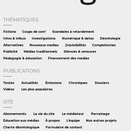
THÉMATIQUES
Fictions
Coups de com'
Scandales à retardement
Intox & infaux
Investigations
Numérique & datas
Déontologie
Alternatives
Nouveaux medias
(In)visibilités
Complotismes
Publicité
Médias traditionnels
Silences & censures
Pédagogie & éducation
Financement des medias
PUBLICATIONS
Toutes
Actualités
Émissions
Chroniques
Dossiers
Vidéos
Les plus populaires
SITE
Abonnements
La vie du site
Le médiateur
Parrainage
Éducation aux médias
À propos
L'équipe
Nos autres projets
Charte déontologique
Formulaire de contact