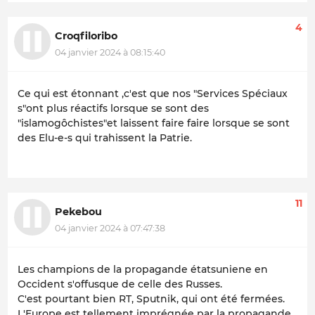
4
Croqfiloribo
04 janvier 2024 à 08:15:40
Ce qui est étonnant ,c'est que nos "Services Spéciaux
s"ont plus réactifs lorsque se sont des
"islamogôchistes"et laissent faire faire lorsque se sont
des Elu-e-s qui trahissent la Patrie.
11
Pekebou
04 janvier 2024 à 07:47:38
Les champions de la propagande étatsuniene en
Occident s'offusque de celle des Russes.
C'est pourtant bien RT, Sputnik, qui ont été fermées.
L'Europe est tellement imprégnée par la propagande