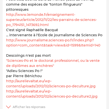
comme des espèces de "tonton flingueurs"
pittoresques
http://www.lemonde.fr/enseignement-
superieur/article/2012/11/22/les-parrains-de-sciences-
po_1794151_1473692.html
C'est signé Raphaëlle Bacqué
... intervenante à l'Ecole de journalisme de Sciences Po
http://www.journalisme.sciences-po.fr/index.php?
option=com_content&task=view&id=1599&Itemid=140
Descoings n'est pas mort
"Sciences-Po et le doctorat professionnel, ou la vente
de diplômes aux enchères"
"Adieu Sciences Po !"
par Pierre Bénichou
http://aurelievaltat.eu/wp-
content/uploads/2012/02/sciences-po-deculture.jpg
http://aurelievaltat.eu/wp-
content/uploads/2012/02/sciences-po-deculture2.jpg