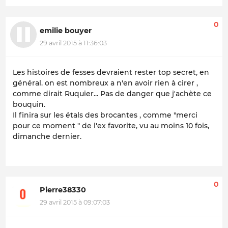
0
emilie bouyer
29 avril 2015 à 11:36:03
Les histoires de fesses devraient rester top secret, en
général. on est nombreux a n'en avoir rien à cirer ,
comme dirait Ruquier... Pas de danger que j'achète ce
bouquin.
Il finira sur les étals des brocantes , comme "merci
pour ce moment " de l'ex favorite, vu au moins 10 fois,
dimanche dernier.
0
Pierre38330
29 avril 2015 à 09:07:03