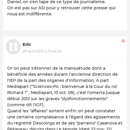
Daniel, on s'en tape de ce type de journalisme.
On est pas sur ASI pour y retrouver cette presse qui
nous est indifférente.
0
Eric
29 avril 2015 à 15:44:54
Or on peut s'étonner de la mansuétude dont a
bénéficié des années durant l'ancienne direction de
l'IEP de la part des organes d'information. A part
Mediapart (“Sciences-Po : bienvenue à la Cour du roi
Richard !” , Mediapart, 13 oct. 09), c'est l'omerta jusque
début 2012 sur les graves "dysfonctionnements"
(comme dit l'IGF).
Quand les "affaires" sortent enfin on peut constater
une certaine complaisance à l'égard des agissements
du regretté Descoings et de ses "parrains" Casanova et
Pebereau, décrits dans Le Monde (daté 23 nov. 12)