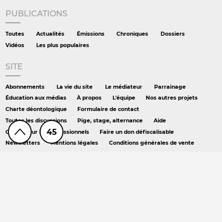
PUBLICATIONS
Toutes
Actualités
Émissions
Chroniques
Dossiers
Vidéos
Les plus populaires
SITE
Abonnements
La vie du site
Le médiateur
Parrainage
Éducation aux médias
À propos
L'équipe
Nos autres projets
Charte déontologique
Formulaire de contact
Toutes les discussions
Pige, stage, alternance
Aide
45
Offres pour les professionnels
Faire un don défiscalisable
Newsletters
Mentions légales
Conditions générales de vente
Crédits
RSS
Podcast
AILLEURS
Hors série
DS chez Libé