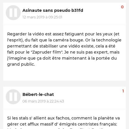
0
Asinaute sans pseudo b31fd
12 mars 2019 à 09:25:01
Regarder la vidéo est assez fatiguant pour les yeux (et
l'esprit), du fait que la caméra bouge. Or la technologie
permettant de stabiliser une vidéo existe, cela a été
fait pour le "Zapruder film". Je ne suis pas expert, mais
j'imagine que ça doit être maintenant à la portée du
grand public.
1
Bébert-le-chat
06 mars 2019 à 22:24:43
Si les stals s' allient aux fachos, comment la planète va
gérer cet afflux massif d' émigrés centristes français: