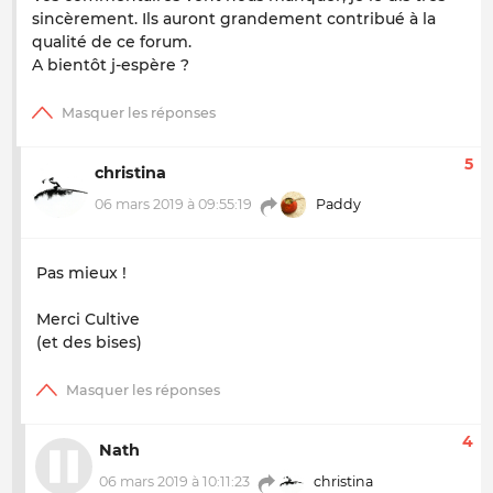
sincèrement. Ils auront grandement contribué à la
qualité de ce forum.
A bientôt j-espère ?
5
christina
06 mars 2019 à 09:55:19
Paddy
Pas mieux !
Merci Cultive
(et des bises)
4
Nath
06 mars 2019 à 10:11:23
christina