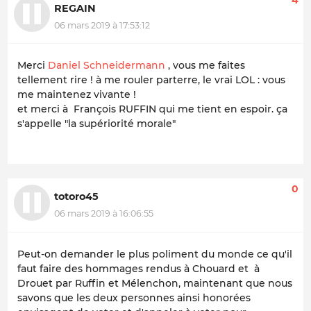
4
REGAIN
06 mars 2019 à 17:53:12
Merci
Daniel Schneidermann
, vous me faites
tellement rire ! à me rouler parterre, le vrai LOL : vous
me maintenez vivante !
et merci à François RUFFIN qui me tient en espoir. ça
s'appelle "la supériorité morale"
0
totoro45
06 mars 2019 à 16:06:55
Peut-on demander le plus poliment du monde ce qu'il
faut faire des hommages rendus à Chouard et à
Drouet par Ruffin et Mélenchon, maintenant que nous
savons que les deux personnes ainsi honorées