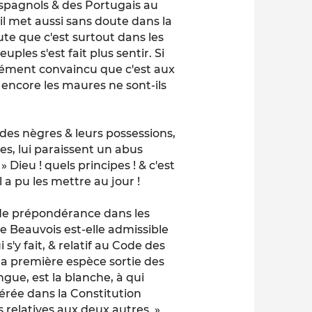
Espagnols & des Portugais au
il met aussi sans doute dans la
ute que c'est surtout dans les
uples s'est fait plus sentir. Si
aisément convaincu que c'est aux
 encore les maures ne sont-ils
té des nègres & leurs possessions,
es, lui paraissent un abus
 Dieu ! quels principes ! & c'est
 a pu les mettre au jour !
 de prépondérance dans les
de Beauvois est-elle admissible
 s'y fait, & relatif au Code des
 la première espèce sortie des
gue, est la blanche, à qui
dérée dans la Constitution
 relatives aux deux autres. »