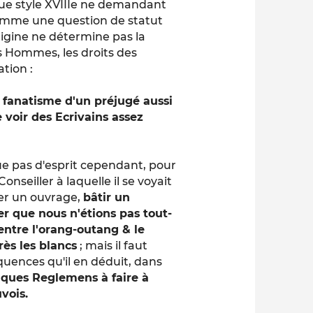
que style XVIIIe ne demandant
comme une question de statut
rigine ne détermine pas la
s Hommes, les droits des
tion :
du fanatisme d'un préjugé aussi
e voir des Ecrivains assez
 pas d'esprit cependant, pour
nseiller à laquelle il se voyait
er un ouvrage,
bâtir un
er que nous n'étions pas tout-
ntre l'orang-outang & le
ès les blancs
; mais il faut
séquences qu'il en déduit, dans
lques Reglemens à faire à
vois.