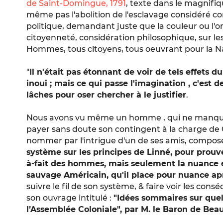
de Saint-Domingue, 1791
, texte dans le magnifi
même pas l'abolition de l'esclavage considéré 
politique, demandant juste que la couleur ou l'o
citoyenneté, considération philosophique, sur le
Hommes, tous citoyens, tous oeuvrant pour la Na
"
Il n'était pas étonnant de voir de tels effets 
inoui ; mais ce qui passe l'imagination , c'est d
lâches pour oser chercher à le justifier
.
Nous avons vu même un homme , qui ne manque
payer sans doute son contingent à la charge de Co
nommer par l'intrigue d'un de ses amis, compos
système sur les principes de Linné, pour prouv
à-fait des hommes, mais seulement la nuance e
sauvage Américain, qu'il place pour nuance apr
suivre le fil de son système, & faire voir les con
son ouvrage intitulé :
"Idées sommaires sur que
l’Assemblée Coloniale", par M. le Baron de Beau