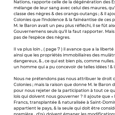
Nations, rapporte celle de la dégénération des 
mélange de leur sang avec celui des maures, qu'
classe des nègres & des orangs-outangs ; & il ajo
Colonies que l'indolence & la fainéantise de ces pe
M. le Baron avait un peu plus réfléchi, il se fût 
Gouvernemens seuls qu'il la faut rapporter. Mais
pas de l'espèce des nègres.
II va plus loin , ( page 7 ) il avance que a la liber
ainsi que les propriétés immobiliaires des mulâtr
dangereux, & , ce qui est bien pis, comme nulles. »
un homme qui a pu concevoir de telles idées ! & il
Nous ne prétendons pas nous attribuer le droit
Colonies ; mais la raison que donne M. le Baron 
pour nous rejeter de la participation à tout ce qui
lois qui doivent nous gouverner ? II ajoute que «
Francs, transplantée & naturalisée à Saint-Domin
appartient le pays, & la seule qui doit être consi
première , d'où doivent émaner les modifications