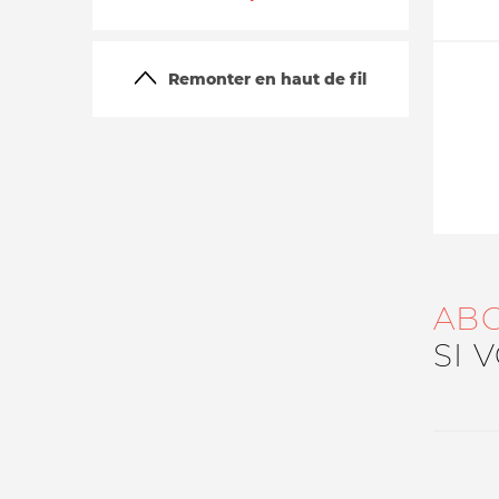
Remonter en haut de fil
La vie du site
AB
SI 