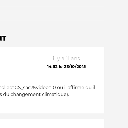
NT
il y a 11 ans
Qui sommes-nous ?
14:52 le 23/10/2015
collec=CS_sac7&video=10 où il affirmé qu'il
ces du changement climatique).