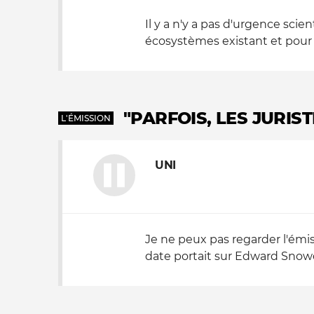
Il y a n'y a pas d'urgence sci
écosystèmes existant et pour év
"PARFOIS, LES JURIS
L'ÉMISSION
UNI
Je ne peux pas regarder l'émi
date portait sur Edward Snowde