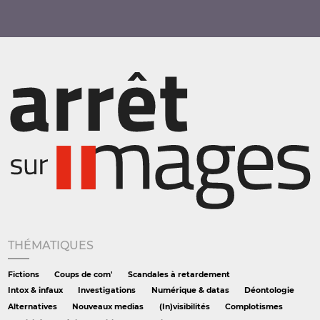
THÉMATIQUES
Fictions
Coups de com'
Scandales à retardement
Intox & infaux
Investigations
Numérique & datas
Déontologie
Alternatives
Nouveaux medias
(In)visibilités
Complotismes