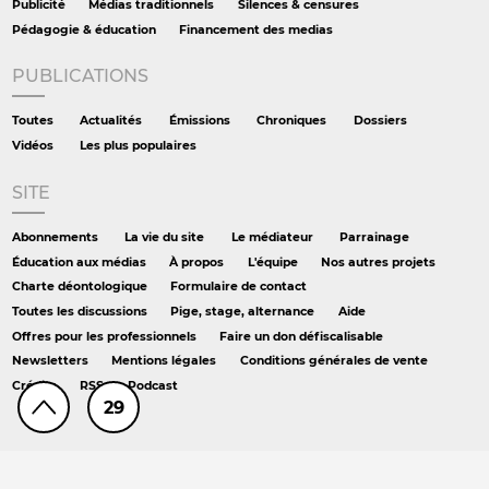
Publicité
Médias traditionnels
Silences & censures
Pédagogie & éducation
Financement des medias
PUBLICATIONS
Toutes
Actualités
Émissions
Chroniques
Dossiers
Vidéos
Les plus populaires
SITE
Abonnements
La vie du site
Le médiateur
Parrainage
Éducation aux médias
À propos
L'équipe
Nos autres projets
Charte déontologique
Formulaire de contact
Toutes les discussions
Pige, stage, alternance
Aide
Offres pour les professionnels
Faire un don défiscalisable
Newsletters
Mentions légales
Conditions générales de vente
Crédits
RSS
Podcast
29
AILLEURS