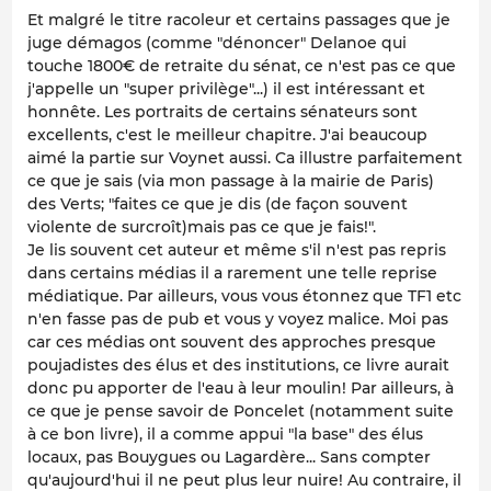
Et malgré le titre racoleur et certains passages que je
juge démagos (comme "dénoncer" Delanoe qui
touche 1800€ de retraite du sénat, ce n'est pas ce que
j'appelle un "super privilège"...) il est intéressant et
honnête. Les portraits de certains sénateurs sont
excellents, c'est le meilleur chapitre. J'ai beaucoup
aimé la partie sur Voynet aussi. Ca illustre parfaitement
ce que je sais (via mon passage à la mairie de Paris)
des Verts; "faites ce que je dis (de façon souvent
violente de surcroît)mais pas ce que je fais!".
Je lis souvent cet auteur et même s'il n'est pas repris
dans certains médias il a rarement une telle reprise
médiatique. Par ailleurs, vous vous étonnez que TF1 etc
n'en fasse pas de pub et vous y voyez malice. Moi pas
car ces médias ont souvent des approches presque
poujadistes des élus et des institutions, ce livre aurait
donc pu apporter de l'eau à leur moulin! Par ailleurs, à
ce que je pense savoir de Poncelet (notamment suite
à ce bon livre), il a comme appui "la base" des élus
locaux, pas Bouygues ou Lagardère... Sans compter
qu'aujourd'hui il ne peut plus leur nuire! Au contraire, il