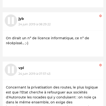
0
jyb
24 juin 2019 à 08:29:22
On dirait un n° de licence informatique, ce n° de
récépissé... ;-)
0
vpl
24 juin 2019 à 07:57:43
Concernant la privatisation des routes, le plus logique
est que l'Etat cherche à refourguer aux sociétés
d'Autoroute les rocades qui y conduisent : on noie ça
dans le même ensemble, on exige des