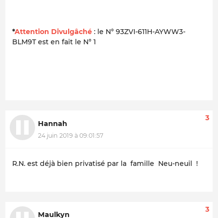
*
Attention Divulgâché
: le N° 93ZVI-611H-AYWW3-
BLM9T est en fait le N° 1
3
Hannah
24 juin 2019 à 09:01:57
R.N. est déjà bien privatisé par la famille Neu-neuil !
3
Maulkyn