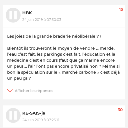
15
HBK
24 juin 2019 à 07:30:03
Les joies de la grande braderie néolibérale ?‍♀️
Bientôt ils trouveront le moyen de vendre ... merde,
l’eau c’est fait, les parkings c’est fait, l’éducation et la
médecine c’est en cours (faut que ça marine encore
un peu) ... l’air l’ont pas encore privatisé non ? Même si
bon la spéculation sur le « marché carbone » c’est déjà
un peu ça ?
30
KE-SAIS-je
24 juin 2019 à 07:23:11