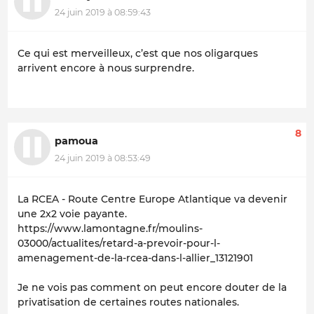
24 juin 2019 à 08:59:43
Ce qui est merveilleux, c’est que nos oligarques
arrivent encore à nous surprendre.
8
pamoua
24 juin 2019 à 08:53:49
La RCEA - Route Centre Europe Atlantique va devenir
une 2x2 voie payante.
https://www.lamontagne.fr/moulins-
03000/actualites/retard-a-prevoir-pour-l-
amenagement-de-la-rcea-dans-l-allier_13121901
Je ne vois pas comment on peut encore douter de la
privatisation de certaines routes nationales.