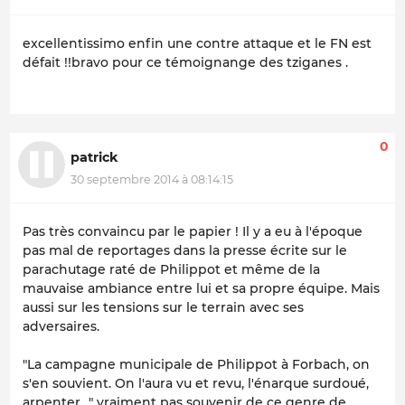
excellentissimo enfin une contre attaque et le FN est
défait !!bravo pour ce témoignange des tziganes .
0
patrick
30 septembre 2014 à 08:14:15
Pas très convaincu par le papier ! Il y a eu à l'époque
pas mal de reportages dans la presse écrite sur le
parachutage raté de Philippot et même de la
mauvaise ambiance entre lui et sa propre équipe. Mais
aussi sur les tensions sur le terrain avec ses
adversaires.
"
La campagne municipale de Philippot à Forbach, on
s'en souvient. On l'aura vu et revu, l'énarque surdoué,
arpenter…
" vraiment pas souvenir de ce genre de