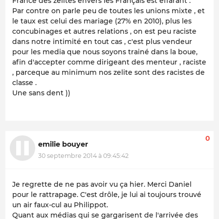
France des zelites envers les Français est effarant .
Par contre on parle peu de toutes les unions mixte , et
le taux est celui des mariage (27% en 2010), plus les
concubinages et autres relations , on est peu raciste
dans notre intimité en tout cas , c'est plus vendeur
pour les media que nous soyons trainé dans la boue,
afin d'accepter comme dirigeant des menteur , raciste
, parceque au minimum nos zelite sont des racistes de
classe .
Une sans dent ))
0
emilie bouyer
30 septembre 2014 à 09:45:42
Je regrette de ne pas avoir vu ça hier. Merci Daniel
pour le rattrapage. C'est drôle, je lui ai toujours trouvé
un air faux-cul au Philippot.
Quant aux médias qui se gargarisent de l'arrivée des