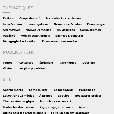
THÉMATIQUES
Fictions
Coups de com'
Scandales à retardement
Intox & infaux
Investigations
Numérique & datas
Déontologie
Alternatives
Nouveaux medias
(In)visibilités
Complotismes
Publicité
Médias traditionnels
Silences & censures
Pédagogie & éducation
Financement des medias
PUBLICATIONS
Toutes
Actualités
Émissions
Chroniques
Dossiers
Vidéos
Les plus populaires
SITE
Abonnements
La vie du site
Le médiateur
Parrainage
Éducation aux médias
À propos
L'équipe
Nos autres projets
Charte déontologique
Formulaire de contact
Toutes les discussions
Pige, stage, alternance
Aide
Offres pour les professionnels
Faire un don défiscalisable