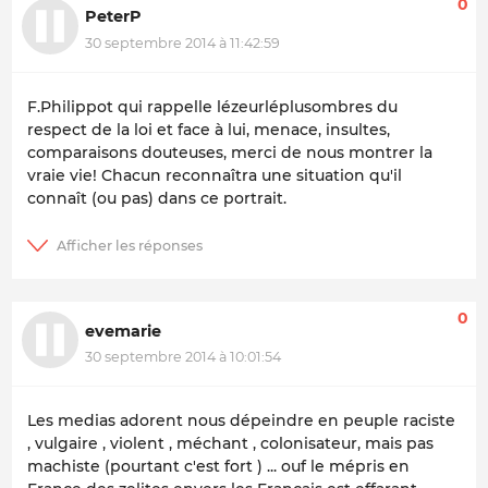
0
PeterP
30 septembre 2014 à 11:42:59
F.Philippot qui rappelle
lézeurléplusombres
du
respect de la loi et face à lui, menace, insultes,
comparaisons douteuses, merci de nous montrer la
vraie vie! Chacun reconnaîtra une situation qu'il
connaît (ou pas) dans ce portrait.
0
evemarie
30 septembre 2014 à 10:01:54
Les medias adorent nous dépeindre en peuple raciste
, vulgaire , violent , méchant , colonisateur, mais pas
machiste (pourtant c'est fort ) ... ouf le mépris en