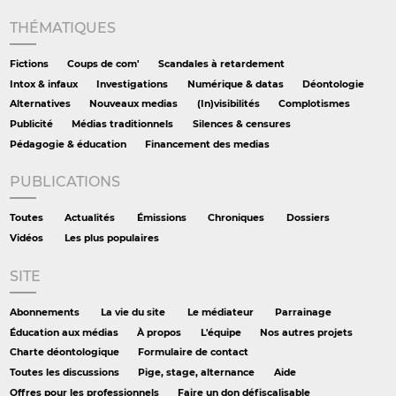
THÉMATIQUES
Fictions
Coups de com'
Scandales à retardement
Intox & infaux
Investigations
Numérique & datas
Déontologie
Alternatives
Nouveaux medias
(In)visibilités
Complotismes
Publicité
Médias traditionnels
Silences & censures
Pédagogie & éducation
Financement des medias
PUBLICATIONS
Toutes
Actualités
Émissions
Chroniques
Dossiers
Vidéos
Les plus populaires
SITE
Abonnements
La vie du site
Le médiateur
Parrainage
Éducation aux médias
À propos
L'équipe
Nos autres projets
Charte déontologique
Formulaire de contact
Toutes les discussions
Pige, stage, alternance
Aide
Offres pour les professionnels
Faire un don défiscalisable