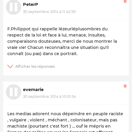
0
PeterP
30 septembre 2014 à 11:42:59
F.Philippot qui rappelle
lézeurléplusombres
du
respect de la loi et face à lui, menace, insultes,
comparaisons douteuses, merci de nous montrer la
vraie vie! Chacun reconnaîtra une situation qu'il
connaît (ou pas) dans ce portrait.
0
evemarie
30 septembre 2014 à 10:01:54
Les medias adorent nous dépeindre en peuple raciste
, vulgaire , violent , méchant , colonisateur, mais pas
machiste (pourtant c'est fort ) ... ouf le mépris en