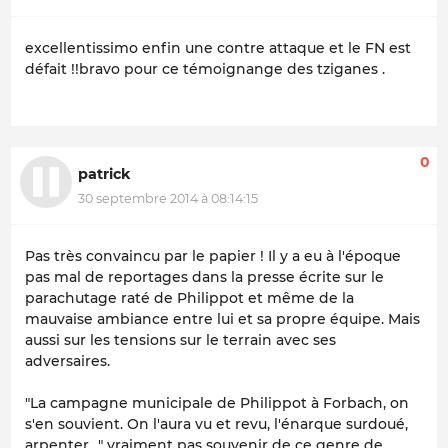
excellentissimo enfin une contre attaque et le FN est
défait !!bravo pour ce témoignange des tziganes .
0
patrick
30 septembre 2014 à 08:14:15
Pas très convaincu par le papier ! Il y a eu à l'époque
pas mal de reportages dans la presse écrite sur le
parachutage raté de Philippot et même de la
mauvaise ambiance entre lui et sa propre équipe. Mais
aussi sur les tensions sur le terrain avec ses
adversaires.
"
La campagne municipale de Philippot à Forbach, on
s'en souvient. On l'aura vu et revu, l'énarque surdoué,
arpenter…
" vraiment pas souvenir de ce genre de