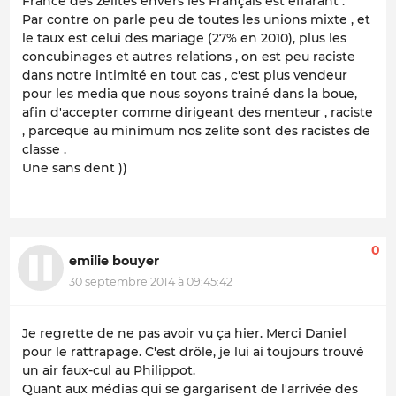
France des zelites envers les Français est effarant .
Par contre on parle peu de toutes les unions mixte , et
le taux est celui des mariage (27% en 2010), plus les
concubinages et autres relations , on est peu raciste
dans notre intimité en tout cas , c'est plus vendeur
pour les media que nous soyons trainé dans la boue,
afin d'accepter comme dirigeant des menteur , raciste
, parceque au minimum nos zelite sont des racistes de
classe .
Une sans dent ))
0
emilie bouyer
30 septembre 2014 à 09:45:42
Je regrette de ne pas avoir vu ça hier. Merci Daniel
pour le rattrapage. C'est drôle, je lui ai toujours trouvé
un air faux-cul au Philippot.
Quant aux médias qui se gargarisent de l'arrivée des