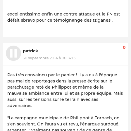
excellentissimo enfin une contre attaque et le FN est
défait !!bravo pour ce témoignange des tziganes .
0
patrick
30 septembre 2014 à 08:14:15
Pas très convaincu par le papier ! Il y a eu à l'époque
pas mal de reportages dans la presse écrite sur le
parachutage raté de Philippot et même de la
mauvaise ambiance entre lui et sa propre équipe. Mais
aussi sur les tensions sur le terrain avec ses
adversaires.
"
La campagne municipale de Philippot à Forbach, on
s'en souvient. On l'aura vu et revu, l'énarque surdoué,
arpenter…
" vraiment pas souvenir de ce genre de