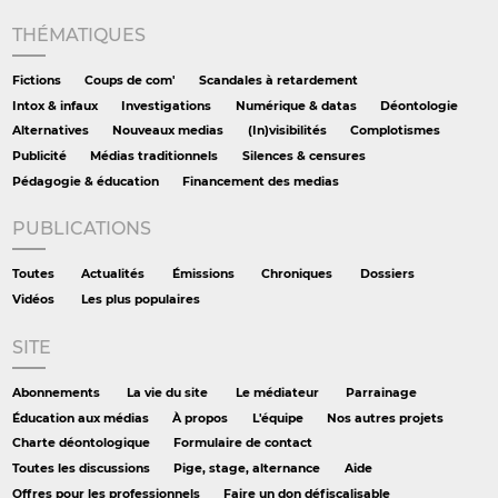
THÉMATIQUES
Fictions
Coups de com'
Scandales à retardement
Intox & infaux
Investigations
Numérique & datas
Déontologie
Alternatives
Nouveaux medias
(In)visibilités
Complotismes
Publicité
Médias traditionnels
Silences & censures
Pédagogie & éducation
Financement des medias
PUBLICATIONS
Toutes
Actualités
Émissions
Chroniques
Dossiers
Vidéos
Les plus populaires
SITE
Abonnements
La vie du site
Le médiateur
Parrainage
Éducation aux médias
À propos
L'équipe
Nos autres projets
Charte déontologique
Formulaire de contact
Toutes les discussions
Pige, stage, alternance
Aide
Offres pour les professionnels
Faire un don défiscalisable