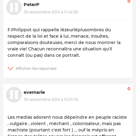
0
PeterP
30 septembre 2014 à 11:42:59
F.Philippot qui rappelle
lézeurléplusombres
du
respect de la loi et face à lui, menace, insultes,
comparaisons douteuses, merci de nous montrer la
vraie vie! Chacun reconnaîtra une situation qu'il
connaît (ou pas) dans ce portrait.
0
evemarie
30 septembre 2014 à 10:01:54
Les medias adorent nous dépeindre en peuple raciste
, vulgaire , violent , méchant , colonisateur, mais pas
machiste (pourtant c'est fort ) ... ouf le mépris en