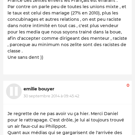
France des zelites envers les Français est effarant .
Par contre on parle peu de toutes les unions mixte , et
le taux est celui des mariage (27% en 2010), plus les
concubinages et autres relations , on est peu raciste
dans notre intimité en tout cas , c'est plus vendeur
pour les media que nous soyons trainé dans la boue,
afin d'accepter comme dirigeant des menteur , raciste
, parceque au minimum nos zelite sont des racistes de
classe .
Une sans dent ))
0
emilie bouyer
30 septembre 2014 à 09:45:42
Je regrette de ne pas avoir vu ça hier. Merci Daniel
pour le rattrapage. C'est drôle, je lui ai toujours trouvé
un air faux-cul au Philippot.
Quant aux médias qui se gargarisent de l'arrivée des