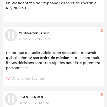
un Président fan de Stéphane Berne et de l'horrible
Puy-du-Fou.
2
Cultive ton jardin
25 mai 2023 à 13:52:27
Plutôt que de tacler Adèle, si on se souciait de savoir
qui
lui a donné
son ordre de mission
et que contenait-
il? Ses décisions sont trop rapides pour être purement
personnelles.
3
JEAN FERRUC
25 mai 2023 à 12:31:55