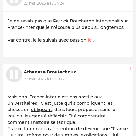
29 mai 2023 à 15:54:24
Je ne savais pas que Patrick Boucheron intervenait sur
France-Inter que je n'écoute plus depuis...longtemps.
Par contre, je le suivais avec passion
ici
.
1
Athanase Broutechoux
29 mai 2023 à 13:16:06
Mais non, France Inter n'est pas hostile aux
universitaires ! C'est juste qu'ils compliquent les
choses en
obligeant
, dans leurs propos et sans le
vouloir,
les gens à réfléchir
. Et à comprendre
comment l'histoire se fabrique.
France Inter n'a pas l'intention de devenir une "France
Culture", même pour de simples explications. Il lui