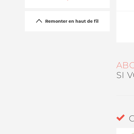
Remonter en haut de fil
AB
La vie du site
SI 