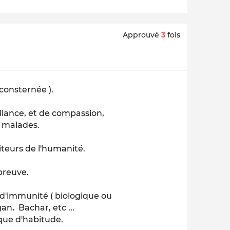
Approuvé
3
fois
consternée ).
illance, et de compassion,
t malades.
iteurs de l'humanité.
 preuve.
e d'immunité ( biologique ou
an, Bachar, etc ...
 que d'habitude.