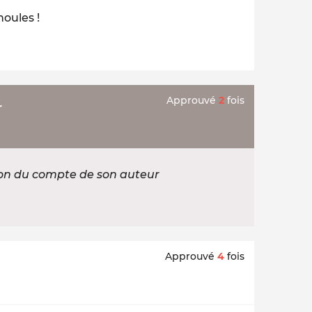
moules !
Approuvé
2
fois
r
ion du compte de son auteur
Approuvé
4
fois