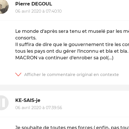
Pierre DEGOUL
06 avril 2020 à 07:40:10
Le monde d'après sera tenu et muselé par les mê
consorts.
Il suffira de dire que le gouvernement tire les c
tous les pays ont du gérer l'inconnu et bla et bla.
MACRON va continuer d'enrober sa pol(...)
KE-SAIS-je
06 avril 2020 à 07:39:56
Je souhaite de toutes mes forces ( enfin, pas tou