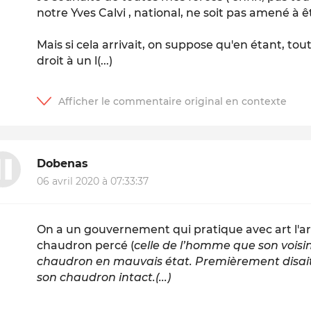
notre Yves Calvi , national, ne soit pas amené à êt
Mais si cela arrivait, on suppose qu'en étant, to
droit à un l(...)
Dobenas
06 avril 2020 à 07:33:37
On a un gouvernement qui pratique avec art l'
chaudron percé (
celle
de l’homme que son voisin
chaudron en mauvais état. Premièrement disait le
son chaudron intact.(...)