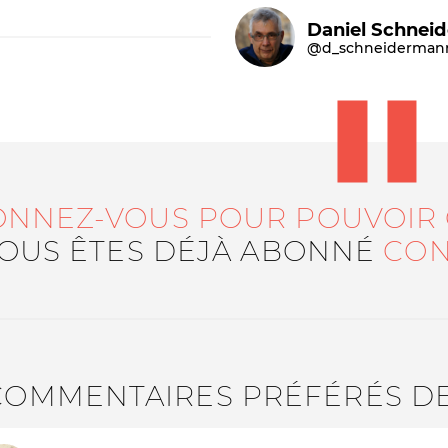
Daniel Schnei
@d_schneiderman
ONNEZ-VOUS POUR POUVOIR
Le médiateur
L'équipe
VOUS ÊTES DÉJÀ ABONNÉ
CON
COMMENTAIRES PRÉFÉRÉS D