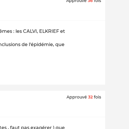
Approuvé
36
fois
mes : les CALVI, ELKRIEF et
onclusions de l'épidémie, que
Approuvé
32
fois
tes , faut pas exagérer ) que