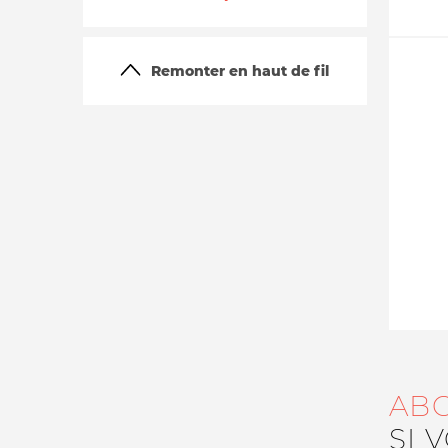
Remonter en haut de fil
La vie du site
AB
SI 