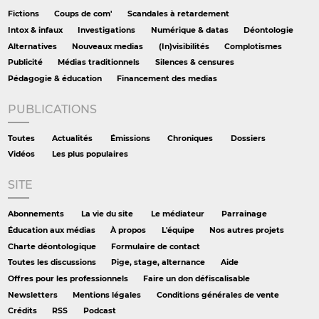
Fictions
Coups de com'
Scandales à retardement
Intox & infaux
Investigations
Numérique & datas
Déontologie
Alternatives
Nouveaux medias
(In)visibilités
Complotismes
Publicité
Médias traditionnels
Silences & censures
Pédagogie & éducation
Financement des medias
PUBLICATIONS
Toutes
Actualités
Émissions
Chroniques
Dossiers
Vidéos
Les plus populaires
SITE
Abonnements
La vie du site
Le médiateur
Parrainage
Éducation aux médias
À propos
L'équipe
Nos autres projets
Charte déontologique
Formulaire de contact
Toutes les discussions
Pige, stage, alternance
Aide
Offres pour les professionnels
Faire un don défiscalisable
Newsletters
Mentions légales
Conditions générales de vente
Crédits
RSS
Podcast