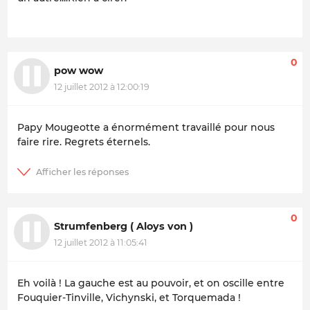
0
pow wow
12 juillet 2012 à 12:00:19
Papy Mougeotte a énormément travaillé pour nous
faire rire. Regrets éternels.
0
Strumfenberg ( Aloys von )
12 juillet 2012 à 11:05:41
Eh voilà ! La gauche est au pouvoir, et on oscille entre
Fouquier-Tinville, Vichynski, et Torquemada !