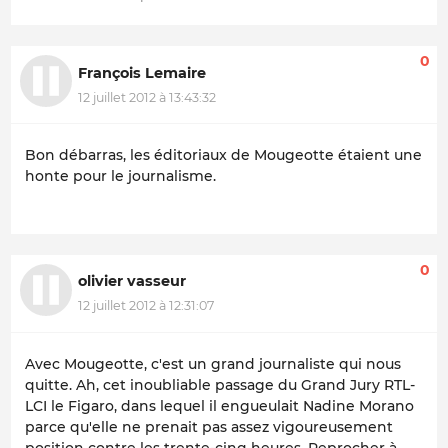
0
François Lemaire
12 juillet 2012 à 13:43:32
Bon débarras, les éditoriaux de Mougeotte étaient une
honte pour le journalisme.
0
olivier vasseur
12 juillet 2012 à 12:31:07
Avec Mougeotte, c'est un grand journaliste qui nous
quitte. Ah, cet inoubliable passage du Grand Jury RTL-
LCI le Figaro, dans lequel il engueulait Nadine Morano
parce qu'elle ne prenait pas assez vigoureusement
position contre les trente-cinq heures. Reprocher à