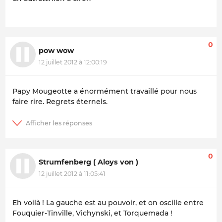
0
pow wow
12 juillet 2012 à 12:00:19
Papy Mougeotte a énormément travaillé pour nous
faire rire. Regrets éternels.
0
Strumfenberg ( Aloys von )
12 juillet 2012 à 11:05:41
Eh voilà ! La gauche est au pouvoir, et on oscille entre
Fouquier-Tinville, Vichynski, et Torquemada !