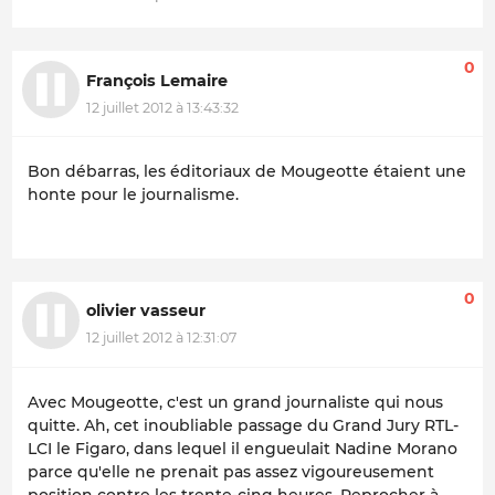
0
François Lemaire
12 juillet 2012 à 13:43:32
Bon débarras, les éditoriaux de Mougeotte étaient une
honte pour le journalisme.
0
olivier vasseur
12 juillet 2012 à 12:31:07
Avec Mougeotte, c'est un grand journaliste qui nous
quitte. Ah, cet inoubliable passage du Grand Jury RTL-
LCI le Figaro, dans lequel il engueulait Nadine Morano
parce qu'elle ne prenait pas assez vigoureusement
position contre les trente-cinq heures. Reprocher à