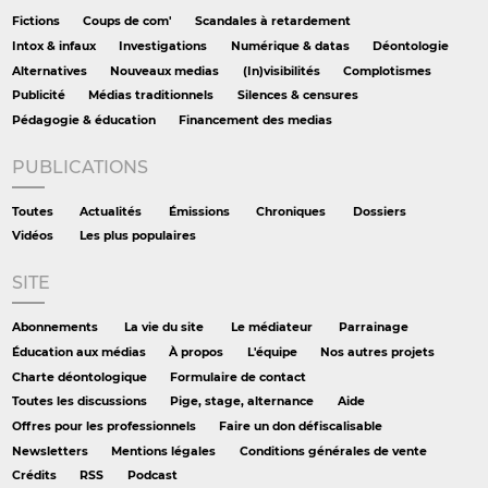
Fictions
Coups de com'
Scandales à retardement
Intox & infaux
Investigations
Numérique & datas
Déontologie
Alternatives
Nouveaux medias
(In)visibilités
Complotismes
Publicité
Médias traditionnels
Silences & censures
Pédagogie & éducation
Financement des medias
PUBLICATIONS
Toutes
Actualités
Émissions
Chroniques
Dossiers
Vidéos
Les plus populaires
SITE
Abonnements
La vie du site
Le médiateur
Parrainage
Éducation aux médias
À propos
L'équipe
Nos autres projets
Charte déontologique
Formulaire de contact
Toutes les discussions
Pige, stage, alternance
Aide
Offres pour les professionnels
Faire un don défiscalisable
Newsletters
Mentions légales
Conditions générales de vente
Crédits
RSS
Podcast