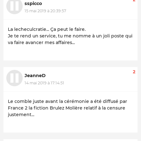
sspicco
15 mai 2019 à 20:39:57
La lecheculcratie... Ça peut le faire.
Je te rend un service, tu me nomme à un joli poste qui
va faire avancer mes affaires...
2
JeanneD
14 mai 2019 à 17:14:51
Le comble juste avant la cérémonie a été diffusé par
France 2 la fiction Brulez Molière relatif à la censure
justement...