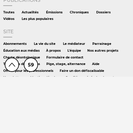
PUBLICATIONS
Toutes
Actualités
Émissions
Chroniques
Dossiers
Vidéos
Les plus populaires
SITE
Abonnements
La vie du site
Le médiateur
Parrainage
Éducation aux médias
À propos
L'équipe
Nos autres projets
Charte déontologique
Formulaire de contact
59
Toutes les discussions
Pige, stage, alternance
Aide
Offres pour les professionnels
Faire un don défiscalisable
Newsletters
Mentions légales
Conditions générales de vente
Crédits
RSS
Podcast
AILLEURS
Hors série
DS chez Libé