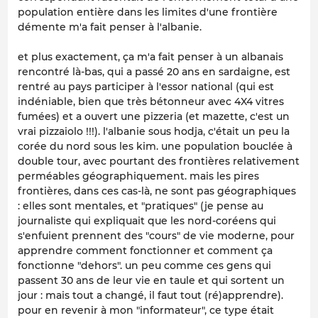
population entière dans les limites d'une frontière
démente m'a fait penser à l'albanie.
et plus exactement, ça m'a fait penser à un albanais
rencontré là-bas, qui a passé 20 ans en sardaigne, est
rentré au pays participer à l'essor national (qui est
indéniable, bien que très bétonneur avec 4X4 vitres
fumées) et a ouvert une pizzeria (et mazette, c'est un
vrai pizzaiolo !!!). l'albanie sous hodja, c'était un peu la
corée du nord sous les kim. une population bouclée à
double tour, avec pourtant des frontières relativement
perméables géographiquement. mais les pires
frontières, dans ces cas-là, ne sont pas géographiques
: elles sont mentales, et "pratiques" (je pense au
journaliste qui expliquait que les nord-coréens qui
s'enfuient prennent des "cours" de vie moderne, pour
apprendre comment fonctionner et comment ça
fonctionne "dehors". un peu comme ces gens qui
passent 30 ans de leur vie en taule et qui sortent un
jour : mais tout a changé, il faut tout (ré)apprendre).
pour en revenir à mon "informateur", ce type était