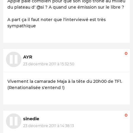
Apple paie combien pour que son logo trône au milieu
du plateau d' @si ? A quand une émission sur le libre ?
A part ça il faut noter que l'interviewé est très
sympathique
0
AYR
23 décembre 2011 à 15:32:50
Vivement la camarade Maja à la tête du 20h00 de TF1.
(Renationalisée s'entend !)
0
sinedie
23 décembre 2011 à 14:38:13