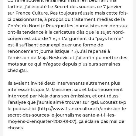
Comme souvent le samedi matin en beurrant ma
tartine, j’ai écouté Le Secret des sources ce 7 janvier
sur France Culture. Pas toujours réussie mais cette fois-
ci passionnante, à propos du traitement médias de la
Corée du Nord (« Pourquoi les journalistes occidentaux
ont-ils tendance à la caricature dès que le sujet nord-
coréen est abordé ? » ; « L'argument du "pays fermé"
est-il suffisant pour expliquer une forme de
renoncement journalistique ? »). J’ai repensé à
l’émission de Maja Neskovic et j’ai enfin pu mettre des
mots sur ce qui m’agace depuis plusieurs semaines
chez @si.
Ils avaient invité deux intervenants autrement plus
intéressants que M. Messmer, sec et laborieusement
interrogé par Maja dans son émission, et ont réussi
l’analyse que j’aurais aimé trouver sur @si. Ecoutez svp
le podcast ici (http://www.franceculture.fr/emission-le-
secret-des-sources-le-journalisme-sante-a-t-il-les-
moyens-d-enqueter-2012-01-07), ça éclaire pas mal de
choses.