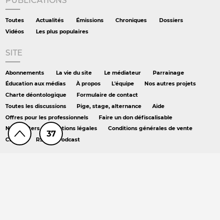
PUBLICATIONS
Toutes
Actualités
Émissions
Chroniques
Dossiers
Vidéos
Les plus populaires
SITE
Abonnements
La vie du site
Le médiateur
Parrainage
Éducation aux médias
À propos
L'équipe
Nos autres projets
Charte déontologique
Formulaire de contact
Toutes les discussions
Pige, stage, alternance
Aide
Offres pour les professionnels
Faire un don défiscalisable
Newsletters
Mentions légales
Conditions générales de vente
37
Crédits
RSS
Podcast
AILLEURS
Hors série
DS chez Libé