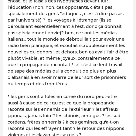
chose, et je faisais des hypothèses devant lui :
l'éducation (non, non, ces opposants, c'était pas
spécialement des gens "éduqués", c'est à dire passés
par l'université) ? les voyages à l'étranger (ils se
déroulaient essentiellement à l'est, donc ça donnait
pas spécialement envie)? ben, ce sont les médias
italiens... tout le monde se débrouillait pour avoir une
radio bien planquée, et écoutait scrupuleusement les
nouvelles du dehors : et dehors, ben ça avait l'air d'être
plutôt vivable, et même joyeux, contrairement à ce
que la propagande racontait *. et c'est ce lent travail
de sape des médias qui a conduit de plus en plus
d'albanais à en avoir marre de leur sort de prisonniers
du temps et des frontières.
* les gens sont affolés en corée du nord peut-être
aussi à cause de ça : qu'est ce que la propagande
raconte sur les ennemis de l'extérieur ? les affreux
japonais, jamais loin ? les chinois, ambigus ? les sud-
coréens, frères ennemis ? à ces gamines, qu'a-t-on
raconté qui les effrayent tant ? le retour des nippons
violeurs et esclavagistes sexuels ?