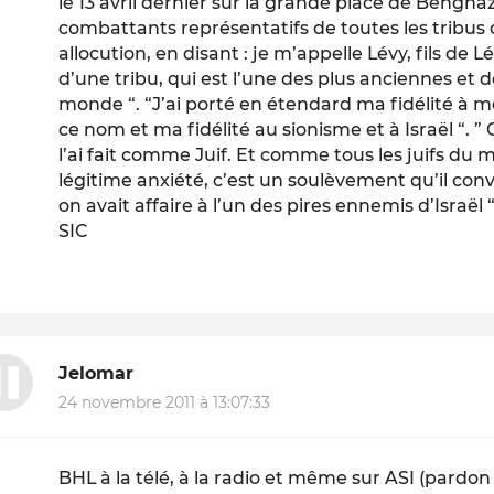
le 13 avril dernier sur la grande place de Bengh
combattants représentatifs de toutes les tribus
allocution, en disant : je m’appelle Lévy, fils de L
d’une tribu, qui est l’une des plus anciennes et 
monde “. “J’ai porté en étendard ma fidélité à m
ce nom et ma fidélité au sionisme et à Israël “. ” C
l’ai fait comme Juif. Et comme tous les juifs du m
légitime anxiété, c’est un soulèvement qu’il convi
on avait affaire à l’un des pires ennemis d’Israël “
SIC
Jelomar
24 novembre 2011 à 13:07:33
BHL à la télé, à la radio et même sur ASI (pardon 