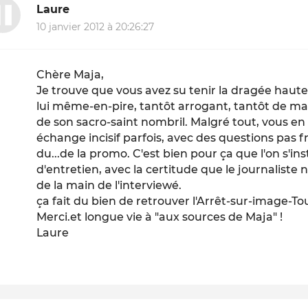
Laure
10 janvier 2012 à 20:26:27
Chère Maja,
Je trouve que vous avez su tenir la dragée haute
lui même-en-pire, tantôt arrogant, tantôt de mau
de son sacro-saint nombril. Malgré tout, vous en 
échange incisif parfois, avec des questions pas
du...de la promo. C'est bien pour ça que l'on s'in
d'entretien, avec la certitude que le journaliste
de la main de l'interviewé.
ça fait du bien de retrouver l'Arrêt-sur-image-To
Merci.et longue vie à "aux sources de Maja" !
Laure