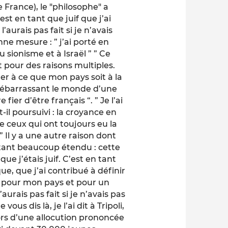
e France), le "philosophe" a
est en tant que juif que j’ai
l’aurais pas fait si je n’avais
onne mesure : ” j’ai porté en
sionisme et à Israël ” ” Ce
it pour des raisons multiples.
er à ce que mon pays soit à la
 débarrassant le monde d’une
 fier d’être français “. ” Je l’ai
-il poursuivi : la croyance en
de ceux qui ont toujours eu la
” Il y a une autre raison dont
rtant beaucoup étendu : cette
ue j’étais juif. C’est en tant
que, que j’ai contribué à définir
er pour mon pays et pour un
aurais pas fait si je n’avais pas
ous dis là, je l’ai dit à Tripoli,
lors d’une allocution prononcée