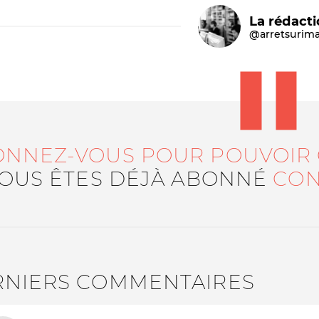
La rédact
@arretsurim
ONNEZ-VOUS POUR POUVOIR
Le médiateur
L'équipe
VOUS ÊTES DÉJÀ ABONNÉ
CON
RNIERS COMMENTAIRES