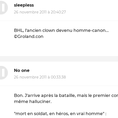
sleepless
26 novembre 2011 à 20:40:27
BHL, l'ancien clown devenu homme-canon...
©Groland.con
No one
26 novembre 2011 à 00:33:38
Bon. J'arrive après la bataille, mais le premier
même halluciner.
"mort en soldat, en héros, en vrai homme" :