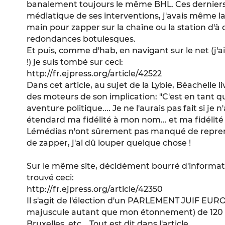
banalement toujours le même BHL. Ces derniers 
médiatique de ses interventions, j'avais même 
main pour zapper sur la chaîne ou la station d'à c
redondances botulesques.
Et puis, comme d'hab, en navigant sur le net (j'aim
!) je suis tombé sur ceci:
http://fr.ejpress.org/article/42522
Dans cet article, au sujet de la Lybie, Béachelle 
des moteurs de son implication: "C'est en tant que
aventure politique.... Je ne l'aurais pas fait si je n'
étendard ma fidélité à mon nom... et ma fidélité 
Lémédias n'ont sûrement pas manqué de reprend
de zapper, j'ai dû louper quelque chose !
Sur le même site, décidément bourré d'informatio
trouvé ceci:
http://fr.ejpress.org/article/42350
Il s'agit de l'élection d'un PARLEMENT JUIF EUR
majuscule autant que mon étonnement) de 120 
Bruxelles, etc... Tout est dit dans l'article.