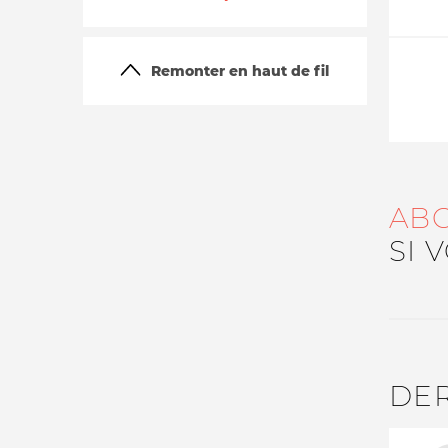
Remonter en haut de fil
AB
La vie du site
SI 
DE