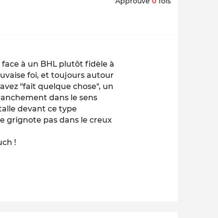
Approuvé
0
fois
 face à un BHL plutôt fidèle à
vaise foi, et toujours autour
avez "fait quelque chose", un
 franchement dans le sens
stalle devant ce type
 ne grignote pas dans le creux
uch !