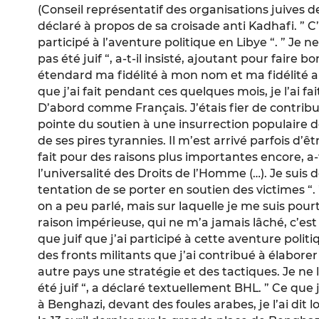
(Conseil représentatif des organisations juives d
déclaré à propos de sa croisade anti Kadhafi. ” C’
participé à l’aventure politique en Libye “. ” Je ne 
pas été juif “, a-t-il insisté, ajoutant pour faire b
étendard ma fidélité à mon nom et ma fidélité au 
que j’ai fait pendant ces quelques mois, je l’ai fa
D’abord comme Français. J’étais fier de contribu
pointe du soutien à une insurrection populaire
de ses pires tyrannies. Il m’est arrivé parfois d’être
fait pour des raisons plus importantes encore, a-t
l’universalité des Droits de l’Homme (…). Je suis 
tentation de se porter en soutien des victimes “. 
on a peu parlé, mais sur laquelle je me suis pou
raison impérieuse, qui ne m’a jamais lâché, c’est q
que juif que j’ai participé à cette aventure politi
des fronts militants que j’ai contribué à élabor
autre pays une stratégie et des tactiques. Je ne l’
été juif “, a déclaré textuellement BHL. ” Ce que je v
à Benghazi, devant des foules arabes, je l’ai dit 