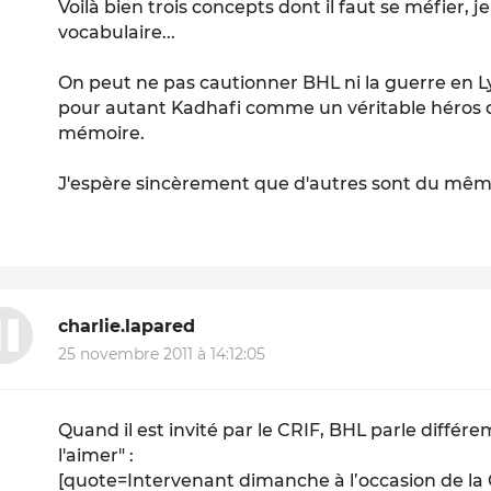
Voilà bien trois concepts dont il faut se méfier, 
vocabulaire...
On peut ne pas cautionner BHL ni la guerre en L
pour autant Kadhafi comme un véritable héros do
mémoire.
J'espère sincèrement que d'autres sont du même a
charlie.lapared
25 novembre 2011 à 14:12:05
Quand il est invité par le CRIF, BHL parle diffé
l'aimer" :
[quote=Intervenant dimanche à l’occasion de la