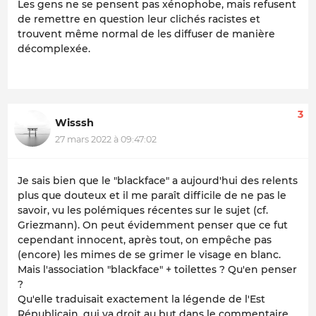
Les gens ne se pensent pas xénophobe, mais refusent
de remettre en question leur clichés racistes et
trouvent même normal de les diffuser de manière
décomplexée.
3
Wisssh
27 mars 2022 à 09:47:02
Je sais bien que le "blackface" a aujourd'hui des relents
plus que douteux et il me paraît difficile de ne pas le
savoir, vu les polémiques récentes sur le sujet (cf.
Griezmann). On peut évidemment penser que ce fut
cependant innocent, après tout, on empêche pas
(encore) les mimes de se grimer le visage en blanc.
Mais l'association "blackface" + toilettes ? Qu'en penser
?
Qu'elle traduisait exactement la légende de l'Est
Républicain, qui va droit au but dans le commentaire