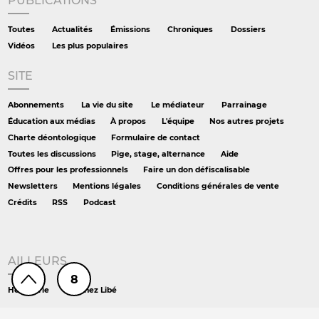
PUBLICATIONS
Toutes
Actualités
Émissions
Chroniques
Dossiers
Vidéos
Les plus populaires
SITE
Abonnements
La vie du site
Le médiateur
Parrainage
Éducation aux médias
À propos
L'équipe
Nos autres projets
Charte déontologique
Formulaire de contact
Toutes les discussions
Pige, stage, alternance
Aide
Offres pour les professionnels
Faire un don défiscalisable
Newsletters
Mentions légales
Conditions générales de vente
Crédits
RSS
Podcast
AILLEURS
8
Hors série
DS chez Libé