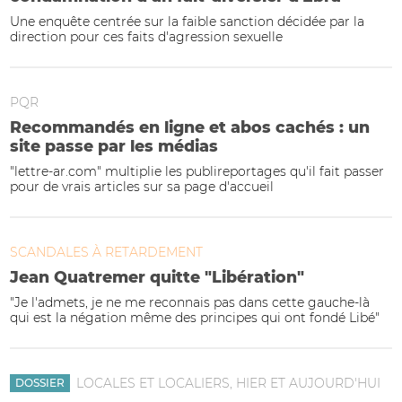
Une enquête centrée sur la faible sanction décidée par la
direction pour ces faits d'agression sexuelle
PQR
Recommandés en ligne et abos cachés : un
site passe par les médias
"lettre-ar.com" multiplie les publireportages qu'il fait passer
pour de vrais articles sur sa page d'accueil
SCANDALES À RETARDEMENT
Jean Quatremer quitte "Libération"
"Je l'admets, je ne me reconnais pas dans cette gauche-là
qui est la négation même des principes qui ont fondé Libé"
LOCALES ET LOCALIERS, HIER ET AUJOURD'HUI
DOSSIER