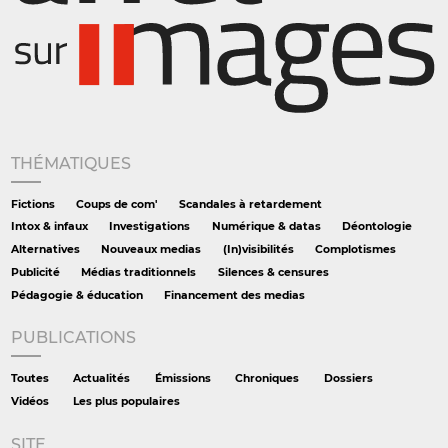
THÉMATIQUES
Fictions
Coups de com'
Scandales à retardement
Intox & infaux
Investigations
Numérique & datas
Déontologie
Alternatives
Nouveaux medias
(In)visibilités
Complotismes
Publicité
Médias traditionnels
Silences & censures
Pédagogie & éducation
Financement des medias
PUBLICATIONS
Toutes
Actualités
Émissions
Chroniques
Dossiers
Vidéos
Les plus populaires
SITE