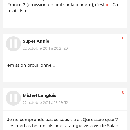
France 2 (émission un oeil sur la planète), c'est
ici
. Ca
m'attriste...
0
Super Annie
22 octobre 2011 à 20:21:29
émission brouillonne ...
0
Michel Langlois
22 octobre 2011 à 19:29:52
Je ne comprends pas ce sous-titre . Qui essaie quoi ?
Les médias testent-ils une stratégie vis à vis de Salah