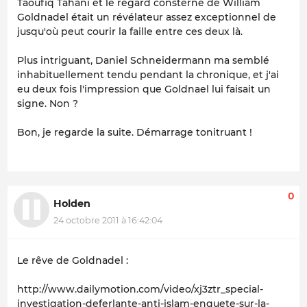
Taoufiq Tahani et le regard consterné de William
Goldnadel était un révélateur assez exceptionnel de
jusqu'où peut courir la faille entre ces deux là.
Plus intriguant, Daniel Schneidermann ma semblé
inhabituellement tendu pendant la chronique, et j'ai
eu deux fois l'impression que Goldnael lui faisait un
signe. Non ?
Bon, je regarde la suite. Démarrage tonitruant !
0
Holden
24 octobre 2011 à 16:42:04
Le rêve de Goldnadel :
http://www.dailymotion.com/video/xj3ztr_special-
investigation-deferlante-anti-islam-enquete-sur-la-