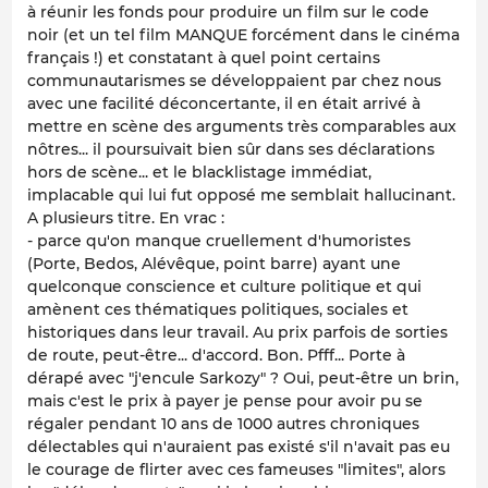
à réunir les fonds pour produire un film sur le code
noir (et un tel film MANQUE forcément dans le cinéma
français !) et constatant à quel point certains
communautarismes se développaient par chez nous
avec une facilité déconcertante, il en était arrivé à
mettre en scène des arguments très comparables aux
nôtres... il poursuivait bien sûr dans ses déclarations
hors de scène... et le blacklistage immédiat,
implacable qui lui fut opposé me semblait hallucinant.
A plusieurs titre. En vrac :
- parce qu'on manque cruellement d'humoristes
(Porte, Bedos, Alévêque, point barre) ayant une
quelconque conscience et culture politique et qui
amènent ces thématiques politiques, sociales et
historiques dans leur travail. Au prix parfois de sorties
de route, peut-être... d'accord. Bon. Pfff... Porte à
dérapé avec "j'encule Sarkozy" ? Oui, peut-être un brin,
mais c'est le prix à payer je pense pour avoir pu se
régaler pendant 10 ans de 1000 autres chroniques
délectables qui n'auraient pas existé s'il n'avait pas eu
le courage de flirter avec ces fameuses "limites", alors