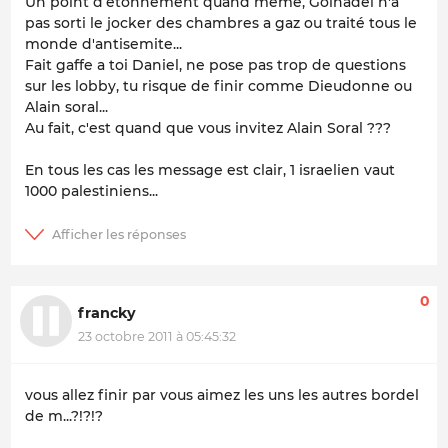
Un point d’étonnement quand meme, Golnadel n'a
pas sorti le jocker des chambres a gaz ou traité tous le
monde d'antisemite...
Fait gaffe a toi Daniel, ne pose pas trop de questions
sur les lobby, tu risque de finir comme Dieudonne ou
Alain soral...
Au fait, c'est quand que vous invitez Alain Soral ???
En tous les cas les message est clair, 1 israelien vaut
1000 palestiniens...
0
francky
23 octobre 2011 à 05:45:32
vous allez finir par vous aimez les uns les autres bordel
de m...?!?!?