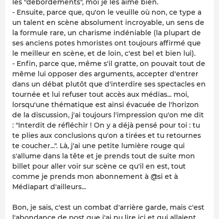
les "débordements", moi je les aime bien.
- Ensuite, parce que, qu'on le veuille où non, ce type a
un talent en scène absolument incroyable, un sens de
la formule rare, un charisme indéniable (la plupart de
ses anciens potes hmoristes ont toujours affirmé que
le meilleur en scène, et de loin, c'est bel et bien lui).
- Enfin, parce que, même s'il gratte, on pouvait tout de
même lui opposer des arguments, accepter d'entrer
dans un débat plutôt que d'interdire ses spectacles en
tournée et lui refuser tout accès aux médias... moi,
lorsqu'une thématique est ainsi évacuée de l'horizon
de la discussion, j'ai toujours l'impression qu'on me dit
: "Interdit de réfléchir ! On y a déjà pensé pour toi : tu
te plies aux conclusions qu'on a tirées et tu retournes
te coucher...". Là, j'ai une petite lumière rouge qui
s'allume dans la tête et je prends tout de suite mon
billet pour aller voir sur scène ce qu'il en est, tout
comme je prends mon abonnement à @si et à
Médiapart d'ailleurs...
Bon, je sais, c'est un combat d'arrière garde, mais c'est
l'abondance de post que j'ai pu lire ici et qui allaient