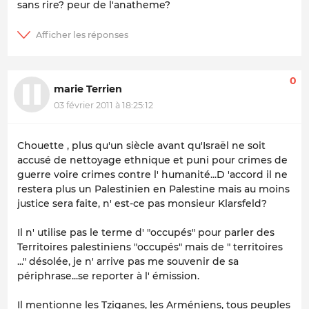
sans rire? peur de l'anatheme?
0
marie Terrien
03 février 2011 à 18:25:12
Chouette , plus qu'un siècle avant qu'Israël ne soit
accusé de nettoyage ethnique et puni pour crimes de
guerre voire crimes contre l' humanité...D 'accord il ne
restera plus un Palestinien en Palestine mais au moins
justice sera faite, n' est-ce pas monsieur Klarsfeld?
Il n' utilise pas le terme d' "occupés" pour parler des
Territoires palestiniens "occupés" mais de " territoires
..." désolée, je n' arrive pas me souvenir de sa
périphrase...se reporter à l' émission.
Il mentionne les Tziganes, les Arméniens, tous peuples