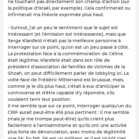
ne touchant pas directement son champ d'action (sur
la politique d'Israël, par exemple). Cela confirmerait ou
infirmerait ma théorie exprimée plus haut.
- Surtout, j'ai un peu le sentiment que le sujet est
intéressant (et l'émission est intéressante), mais que
Serge Klarsfeld n'était pas la meilleure personne à
interroger sur ce point, qu'on est un peu passé à côté.
La protestation face à la commémoration de Céline
était légitime, Klarsfeld était dans son rôle de
président d'association de familles de victimes de la
Shoah, on peut difficilement parler de lobbying ici. La
volte-face de Frédéric Mitterrand est brusque, mais,
comme je le dis plus haut, c'était à eux d'anticiper la
controverse et d'être capable d'y répondre, s'ils
voulaient tenir leur position.
Il me semble que sur ce point, interroger quelqu'un du
CRIF aurait peut-être été plus pertinent : il me semble
(mais je me trompe peut-être) qu'ils crient plus
facilement à l'antisémitisme et qu'ils ont une activité
plus forte de dénonciation, avec moins de légitimité
que SK. En fait, SK est un militant, et il est plutôt clair