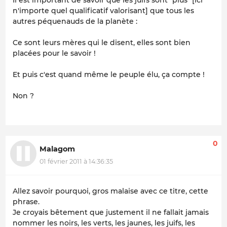
Il est important de savoir que les juifs sont "plus" [
ici
n'importe quel qualificatif valorisant
] que tous les
autres péquenauds de la planète :
Ce sont leurs mères qui le disent, elles sont bien
placées pour le savoir !
Et puis c'est quand même le peuple élu, ça compte !
Non ?
0
Malagom
01 février 2011 à 14:36:35
Allez savoir pourquoi, gros malaise avec ce titre, cette
phrase.
Je croyais bêtement que justement il ne fallait jamais
nommer les noirs, les verts, les jaunes, les juifs, les