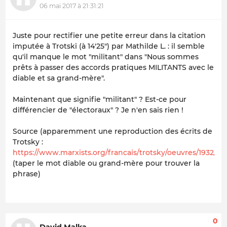
06 mai 2017 à 21:31:21
Juste pour rectifier une petite erreur dans la citation
imputée à Trotski (à 14'25") par Mathilde L. : il semble
qu'il manque le mot "militant" dans "Nous sommes
prêts à passer des accords pratiques MILITANTS avec le
diable et sa grand-mère".
Maintenant que signifie "militant" ? Est-ce pour
différencier de "électoraux" ? Je n'en sais rien !
Source (apparemment une reproduction des écrits de
Trotsky :
https://www.marxists.org/francais/trotsky/oeuvres/1932/01
(taper le mot diable ou grand-mère pour trouver la
phrase)
0
David Malka