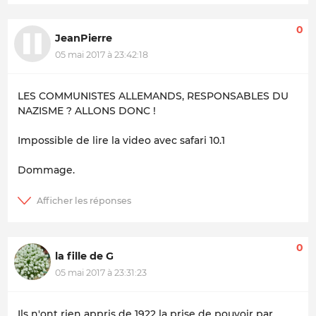
0
JeanPierre
05 mai 2017 à 23:42:18
LES COMMUNISTES ALLEMANDS, RESPONSABLES DU
NAZISME ? ALLONS DONC !
Impossible de lire la video avec safari 10.1
Dommage.
0
la fille de G
05 mai 2017 à 23:31:23
Ils n'ont rien appris de 1922 la prise de pouvoir par