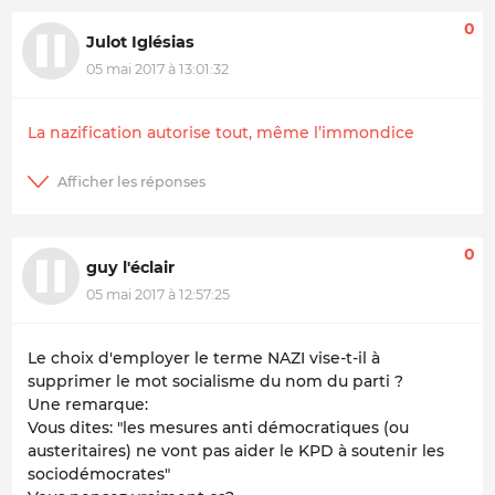
0
Julot Iglésias
05 mai 2017 à 13:01:32
La nazification autorise tout, même l’immondice
0
guy l'éclair
05 mai 2017 à 12:57:25
Le choix d'employer le terme NAZI vise-t-il à
supprimer le mot socialisme du nom du parti ?
Une remarque:
Vous dites: "les mesures anti démocratiques (ou
austeritaires) ne vont pas aider le KPD à soutenir les
sociodémocrates"