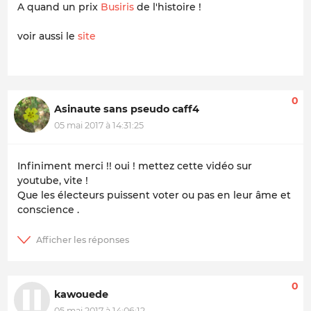
A quand un prix
Busiris
de l'histoire !
voir aussi le
site
0
Asinaute sans pseudo caff4
05 mai 2017 à 14:31:25
Infiniment merci !! oui ! mettez cette vidéo sur
youtube, vite !
Que les électeurs puissent voter ou pas en leur âme et
conscience .
0
kawouede
05 mai 2017 à 14:06:12