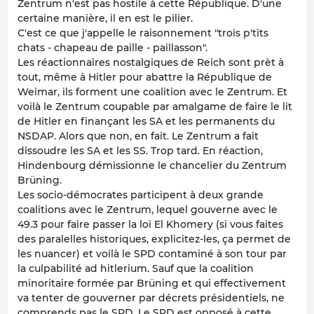
Zentrum n'est pas hostile à cette République. D'une
certaine manière, il en est le pilier.
C'est ce que j'appelle le raisonnement "trois p'tits
chats - chapeau de paille - paillasson".
Les réactionnaires nostalgiques de Reich sont prèt à
tout, même à Hitler pour abattre la République de
Weimar, ils forment une coalition avec le Zentrum. Et
voilà le Zentrum coupable par amalgame de faire le lit
de Hitler en finançant les SA et les permanents du
NSDAP. Alors que non, en fait. Le Zentrum a fait
dissoudre les SA et les SS. Trop tard. En réaction,
Hindenbourg démissionne le chancelier du Zentrum
Brüning.
Les socio-démocrates participent à deux grande
coalitions avec le Zentrum, lequel gouverne avec le
49.3 pour faire passer la loi El Khomery (si vous faites
des paralelles historiques, explicitez-les, ça permet de
les nuancer) et voilà le SPD contaminé à son tour par
la culpabilité ad hitlerium. Sauf que la coalition
minoritaire formée par Brüning et qui effectivement
va tenter de gouverner par décrets présidentiels, ne
comprends pas le SPD. Le SPD est opposé à cette