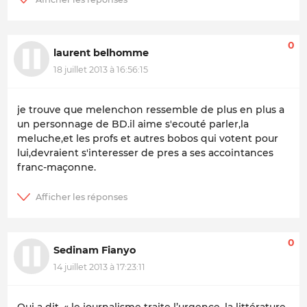
0
laurent belhomme
18 juillet 2013 à 16:56:15
je trouve que melenchon ressemble de plus en plus a
un personnage de BD.il aime s'ecouté parler,la
meluche,et les profs et autres bobos qui votent pour
lui,devraient s'interesser de pres a ses accointances
franc-maçonne.
0
Sedinam Fianyo
14 juillet 2013 à 17:23:11
Qui a dit, « le journalisme traite l’urgence, la littérature