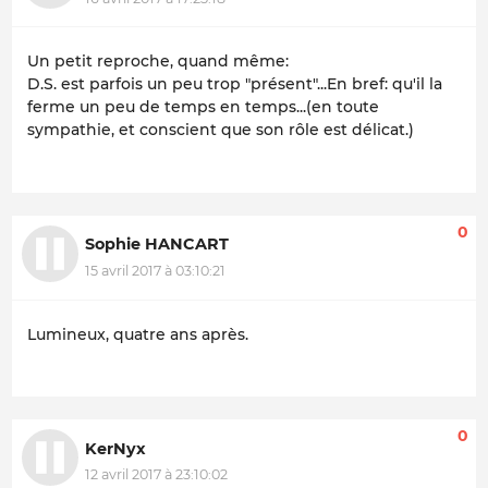
Un petit reproche, quand même:
D.S. est parfois un peu trop "présent"...En bref: qu'il la
ferme un peu de temps en temps...(en toute
sympathie, et conscient que son rôle est délicat.)
0
Sophie HANCART
15 avril 2017 à 03:10:21
Lumineux, quatre ans après.
0
KerNyx
12 avril 2017 à 23:10:02