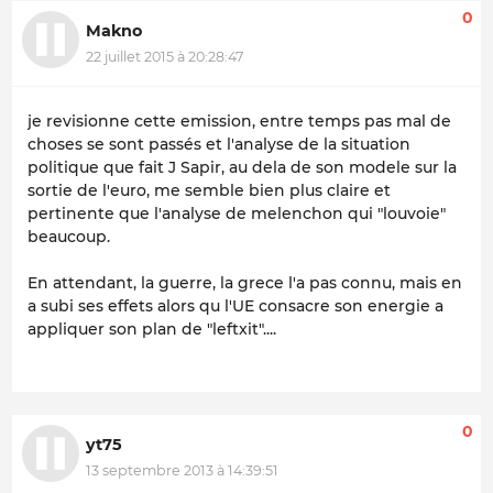
0
Makno
22 juillet 2015 à 20:28:47
je revisionne cette emission, entre temps pas mal de
choses se sont passés et l'analyse de la situation
politique que fait J Sapir, au dela de son modele sur la
sortie de l'euro, me semble bien plus claire et
pertinente que l'analyse de melenchon qui "louvoie"
beaucoup.
En attendant, la guerre, la grece l'a pas connu, mais en
a subi ses effets alors qu l'UE consacre son energie a
appliquer son plan de "leftxit"....
0
yt75
13 septembre 2013 à 14:39:51