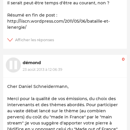
Il serait peut-être temps d'être au courant, non ?
Résumé en fin de post :
http://iiscn.wordpress.com/2011/05/06/bataille-et-
lenergie/
0
démond
23 août 2013 à 12:06:39
Cher Daniel Schneidermann,
Merci pour la qualité de vos émissions, du choix des
intervenants et des thèmes abordés. Pour participer
au vaste débat lancé sur le thème (au combien
pervers) du coût du "made in France" par le "main
stream" ;je vous suggère d'apporter votre pierre à
l'édifice en y opposant celui du "Made out of France".