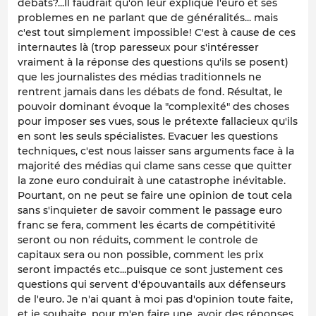
débats?...Il faudrait qu'on leur explique l'euro et ses
problemes en ne parlant que de généralités... mais
c'est tout simplement impossible! C'est à cause de ces
internautes là (trop paresseux pour s'intéresser
vraiment à la réponse des questions qu'ils se posent)
que les journalistes des médias traditionnels ne
rentrent jamais dans les débats de fond. Résultat, le
pouvoir dominant évoque la "complexité" des choses
pour imposer ses vues, sous le prétexte fallacieux qu'ils
en sont les seuls spécialistes. Evacuer les questions
techniques, c'est nous laisser sans arguments face à la
majorité des médias qui clame sans cesse que quitter
la zone euro conduirait à une catastrophe inévitable.
Pourtant, on ne peut se faire une opinion de tout cela
sans s'inquieter de savoir comment le passage euro
franc se fera, comment les écarts de compétitivité
seront ou non réduits, comment le controle de
capitaux sera ou non possible, comment les prix
seront impactés etc...puisque ce sont justement ces
questions qui servent d'épouvantails aux défenseurs
de l'euro. Je n'ai quant à moi pas d'opinion toute faite,
et je souhaite, pour m'en faire une, avoir des réponses