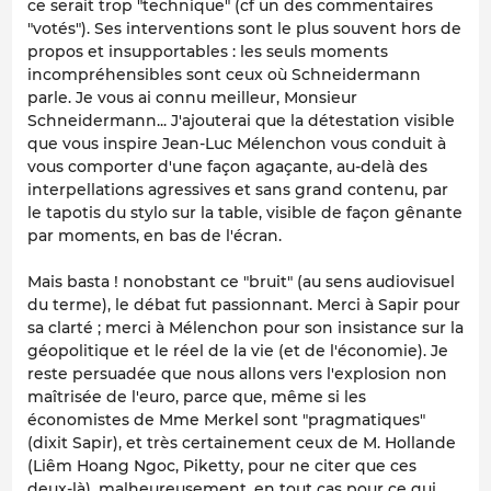
ce serait trop "technique" (
cf
un des commentaires
"votés"). Ses interventions sont le plus souvent hors de
propos et insupportables : les seuls moments
incompréhensibles sont ceux où Schneidermann
parle. Je vous ai connu meilleur, Monsieur
Schneidermann... J'ajouterai que la détestation visible
que vous inspire Jean-Luc Mélenchon vous conduit à
vous comporter d'une façon agaçante, au-delà des
interpellations agressives et sans grand contenu, par
le tapotis du stylo sur la table, visible de façon gênante
par moments, en bas de l'écran.
Mais basta ! nonobstant ce "bruit" (au sens audiovisuel
du terme), le débat fut passionnant. Merci à Sapir pour
sa clarté ; merci à Mélenchon pour son insistance sur la
géopolitique et le réel de la vie (et de l'économie). Je
reste persuadée que nous allons vers l'explosion non
maîtrisée de l'euro, parce que, même si les
économistes de Mme Merkel sont "pragmatiques"
(
dixit
Sapir), et très certainement ceux de M. Hollande
(Liêm Hoang Ngoc, Piketty, pour ne citer que ces
deux-là), malheureusement, en tout cas pour ce qui