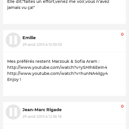
Elle dit:"faîtes un effort,venez me voir,vous n'avez
jamais vu ça!"
0
Emilie
29 août 2010 à 15:59:53
Mes préférés restent Marzouk & Sofia Aram :
http://www.youtube.com/watch?v=ySHIh6EeIn4
http://www.youtube.com/watch?v=hunNA4iIgy4
Enjoy !
0
Jean-Marc Rigade
29 août 2010 à 12:36:18