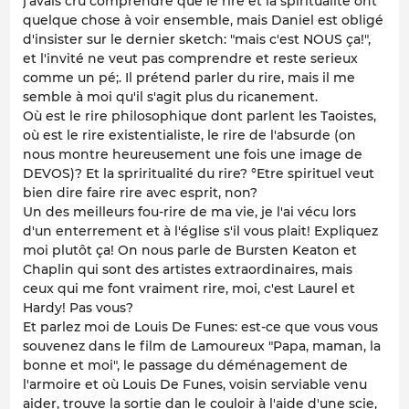
j'avais cru comprendre que le rire et la spiritualité ont
quelque chose à voir ensemble, mais Daniel est obligé
d'insister sur le dernier sketch: "mais c'est NOUS ça!",
et l'invité ne veut pas comprendre et reste serieux
comme un pé;. Il prétend parler du rire, mais il me
semble à moi qu'il s'agit plus du ricanement.
Où est le rire philosophique dont parlent les Taoistes,
où est le rire existentialiste, le rire de l'absurde (on
nous montre heureusement une fois une image de
DEVOS)? Et la spriritualité du rire? °Etre spirituel veut
bien dire faire rire avec esprit, non?
Un des meilleurs fou-rire de ma vie, je l'ai vécu lors
d'un enterrement et à l'église s'il vous plait! Expliquez
moi plutôt ça! On nous parle de Bursten Keaton et
Chaplin qui sont des artistes extraordinaires, mais
ceux qui me font vraiment rire, moi, c'est Laurel et
Hardy! Pas vous?
Et parlez moi de Louis De Funes: est-ce que vous vous
souvenez dans le film de Lamoureux "Papa, maman, la
bonne et moi", le passage du déménagement de
l'armoire et où Louis De Funes, voisin serviable venu
aider, trouve la sortie dan le couloir à l'aide d'une scie,