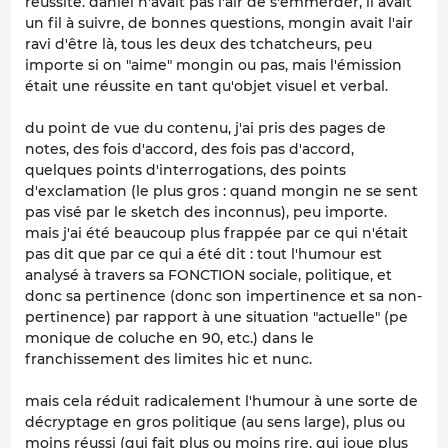
réussite. daniel n'avait pas l'air de s'emmerder, il avait
un fil à suivre, de bonnes questions, mongin avait l'air
ravi d'être là, tous les deux des tchatcheurs, peu
importe si on "aime" mongin ou pas, mais l'émission
était une réussite en tant qu'objet visuel et verbal.
du point de vue du contenu, j'ai pris des pages de
notes, des fois d'accord, des fois pas d'accord,
quelques points d'interrogations, des points
d'exclamation (le plus gros : quand mongin ne se sent
pas visé par le sketch des inconnus), peu importe.
mais j'ai été beaucoup plus frappée par ce qui n'était
pas dit que par ce qui a été dit : tout l'humour est
analysé à travers sa FONCTION sociale, politique, et
donc sa pertinence (donc son impertinence et sa non-
pertinence) par rapport à une situation "actuelle" (pe
monique de coluche en 90, etc.) dans le
franchissement des limites hic et nunc.
mais cela réduit radicalement l'humour à une sorte de
décryptage en gros politique (au sens large), plus ou
moins réussi (qui fait plus ou moins rire, qui joue plus