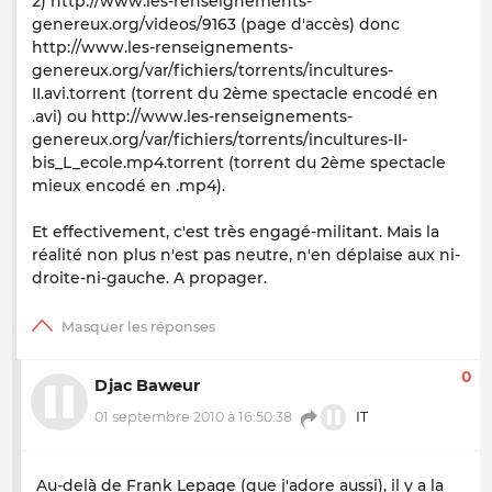
2) http://www.les-renseignements-
genereux.org/videos/9163 (page d'accès) donc
http://www.les-renseignements-
genereux.org/var/fichiers/torrents/incultures-
II.avi.torrent (torrent du 2ème spectacle encodé en
.avi) ou http://www.les-renseignements-
genereux.org/var/fichiers/torrents/incultures-II-
bis_L_ecole.mp4.torrent (torrent du 2ème spectacle
mieux encodé en .mp4).
Et effectivement, c'est très engagé-militant. Mais la
réalité non plus n'est pas neutre, n'en déplaise aux ni-
droite-ni-gauche. A propager.
0
Djac Baweur
01 septembre 2010 à 16:50:38
IT
Au-delà de Frank Lepage (que j'adore aussi), il y a la