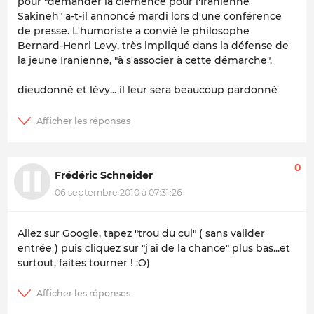
pour "demander la clémence pour l'Iranienne
Sakineh" a-t-il annoncé mardi lors d'une conférence
de presse. L'humoriste a convié le philosophe
Bernard-Henri Levy, très impliqué dans la défense de
la jeune Iranienne, "à s'associer à cette démarche".
dieudonné et lévy... il leur sera beaucoup pardonné
0
Frédéric Schneider
06 septembre 2010 à 07:31:26
Allez sur Google, tapez "trou du cul" ( sans valider
entrée ) puis cliquez sur "j'ai de la chance" plus bas...et
surtout, faites tourner ! :O)