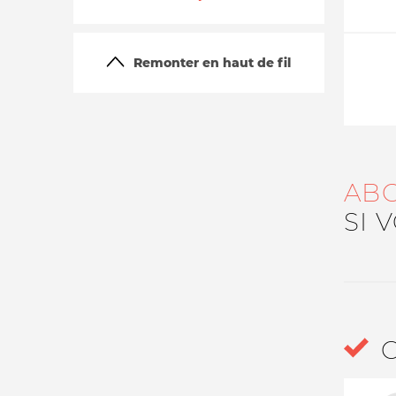
Remonter en haut de fil
AB
La vie du site
SI 