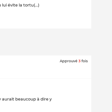
i évite la tortu(...)
Approuvé
3
fois
 y aurait beaucoup à dire y