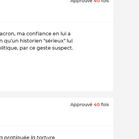
Approuvé
40
fois
acron, ma confiance en lui a
 qu'un historien "sérieux" lui
litique, par ce geste suspect.
Approuvé
40
fois
ra pratiquée la torture