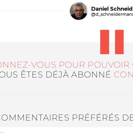
Daniel Schnei
@d_schneiderman
ONNEZ-VOUS POUR POUVOIR
Le médiateur
L'équipe
VOUS ÊTES DÉJÀ ABONNÉ
CON
COMMENTAIRES PRÉFÉRÉS D