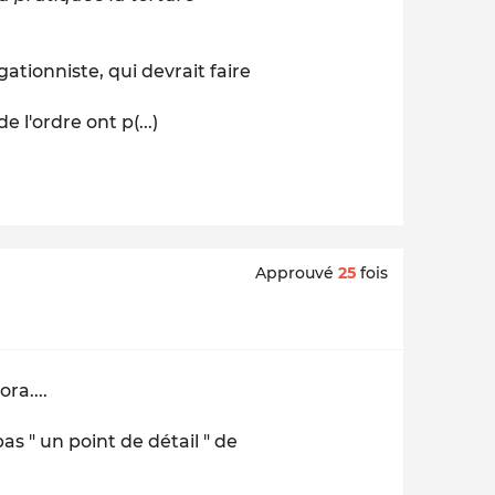
ationniste, qui devrait faire
e l'ordre ont p(...)
Approuvé
25
fois
ra....
s " un point de détail " de