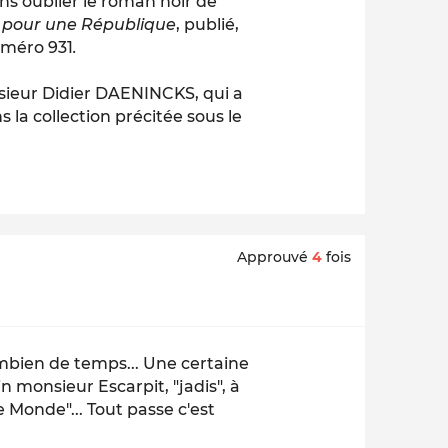
ns oublier le roman noir de
pour une République
, publié,
uméro 931
.
onsieur Didier DAENINCKS, qui a
s la collection précitée
sous le
Approuvé
4
fois
mbien de temps... Une certaine
n monsieur Escarpit, "jadis", à
 Monde"... Tout passe c'est