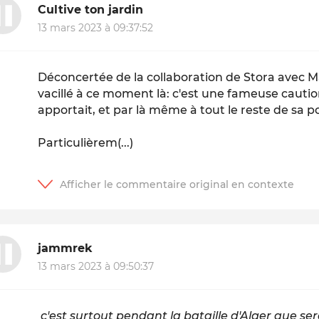
Cultive ton jardin
13 mars 2023 à 09:37:52
Déconcertée de la collaboration de Stora avec M
vacillé à ce moment là: c'est une fameuse caution
apportait, et par là même à tout le reste de sa po
Particulièrem(...)
jammrek
13 mars 2023 à 09:50:37
c'est surtout pendant la bataille d'Alger que se