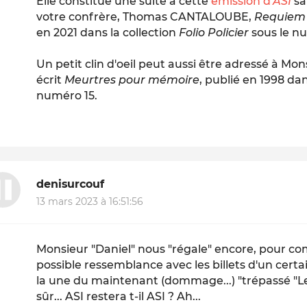
Elle constitue une suite à cette
émission d'
ASI
sa
votre confrère, Thomas CANTALOUBE,
Requiem 
en 2021 dans la collection
Folio Policier
sous le n
Un petit clin d'oeil peut aussi être adressé à M
écrit
Meurtres pour mémoire
, publié en 1998 dan
numéro 15.
denisurcouf
13 mars 2023 à 16:51:56
Monsieur "Daniel" nous "régale" encore, pour co
possible ressemblance avec les billets d'un certai
la une du maintenant (dommage...) "trépassé "Le
sûr... ASI restera t-il ASI ? Ah...