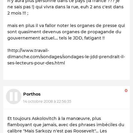
n'y aura plus personne dans ce pays (la france ??? je
ne sais pas !) qui vivra dans la rue, euh 2 ans c'est dans
2 mois !!! ;
mais en plus il va fallor noter les organes de presse qui
sont quasiment devenus organes de propagande du
gouvernement actuel.... tels le JDD, fatigant !!
!http://www.travail-
dimanche.com/sondages/sondages-le-jdd-prendrait-il-
ses-lecteurs-pour-des.html
0
Porthos
14 octobre 2008 à 22:56:35
Et toujours Askolovitch à la manœuvre, plus
flamboyant que jamais, avec des phrases imbéciles du
calibre "Mais Sarkozy n'est pas Roosevelt"… Les