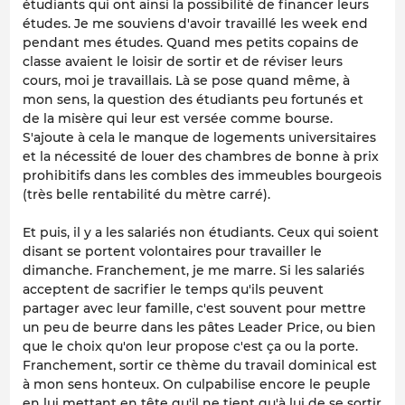
étudiants qui ont ainsi la possibilité de financer leurs
études. Je me souviens d'avoir travaillé les week end
pendant mes études. Quand mes petits copains de
classe avaient le loisir de sortir et de réviser leurs
cours, moi je travaillais. Là se pose quand même, à
mon sens, la question des étudiants peu fortunés et
de la misère qui leur est versée comme bourse.
S'ajoute à cela le manque de logements universitaires
et la nécessité de louer des chambres de bonne à prix
prohibitifs dans les combles des immeubles bourgeois
(très belle rentabilité du mètre carré).
Et puis, il y a les salariés non étudiants. Ceux qui soient
disant se portent volontaires pour travailler le
dimanche. Franchement, je me marre. Si les salariés
acceptent de sacrifier le temps qu'ils peuvent
partager avec leur famille, c'est souvent pour mettre
un peu de beurre dans les pâtes Leader Price, ou bien
que le choix qu'on leur propose c'est ça ou la porte.
Franchement, sortir ce thème du travail dominical est
à mon sens honteux. On culpabilise encore le peuple
en lui mettant en tête qu'il ne tient qu'à lui de se sortir