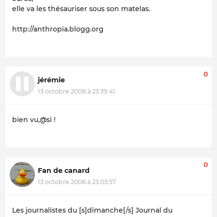
elle va les thésauriser sous son matelas.
http://anthropia.blogg.org
0
jérémie
13 octobre 2008 à 23:39:41
bien vu,@si !
0
Fan de canard
13 octobre 2008 à 23:03:57
Les journalistes du [s]dimanche[/s] J
ournal du