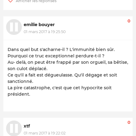
0
emilie bouyer
01 mars 2017 à 19:25:50
Dans quel but s'acharne-il ? L'immunité bien sûr.
Pourquoi ce truc exceptionnel perdure-t-il ?
Au- delà, on peut être frappé par son orgueil, sa bêtise,
son culot déplacé.
Ce qu'il a fait est dégueulasse. Qu'il dégage et soit
sanctionné.
La pire catastrophe, c'est que cet hypocrite soit
président.
0
xtf
01 mars 2017 à 19:22:02