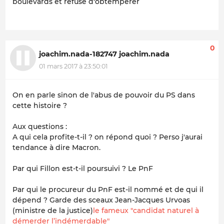
boulevards et refuse d'obtempérer
0
joachim.nada-182747 joachim.nada
01 mars 2017 à 23:50:01
On en parle sinon de l'abus de pouvoir du PS dans
cette histoire ?
Aux questions :
A qui cela profite-t-il ? on répond quoi ? Perso j'aurai
tendance à dire Macron.
Par qui Fillon est-t-il poursuivi ? Le PnF
Par qui le procureur du PnF est-il nommé et de qui il
dépend ? Garde des sceaux Jean-Jacques Urvoas
(ministre de la justice)
le fameux "candidat naturel à
démerder l’indémerdable"