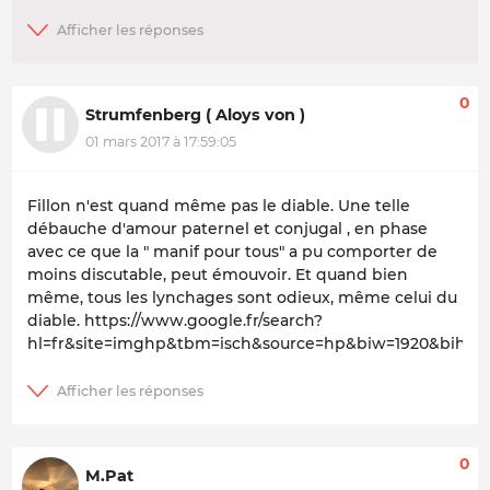
0
Strumfenberg ( Aloys von )
01 mars 2017 à 17:59:05
Fillon n'est quand même pas le diable. Une telle
débauche d'amour paternel et conjugal , en phase
avec ce que la " manif pour tous" a pu comporter de
moins discutable, peut émouvoir. Et quand bien
même, tous les lynchages sont odieux, même celui du
diable. https://www.google.fr/search?
hl=fr&site=imghp&tbm=isch&source=hp&biw=1920&bih=940&q=p
0
M.Pat