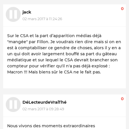
0
jack
02 mars 2017 à 11:24:26
Sur le CSA et la part d’apparition médias déjà
"mangée" par Fillon. Je voudrais rien dire mais si on en
est à comptabiliser ce gendre de choses, alors il y en a
un qui doit avoir largement bouffé sa part du gâteau
médiatique et sur lequel le CSA devrait brancher son
compteur pour vérifier qu'il n'a pas déjà explosé :
Macron !!! Mais biens sûr le CSA ne le fait pas.
0
DéLecteurdeVraiThé
02 mars 2017 à 09:28:49
Nous vivons des moments extraordinaires