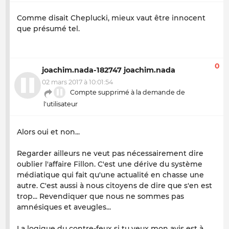
Comme disait Cheplucki, mieux vaut être innocent
que présumé tel.
0
joachim.nada-182747 joachim.nada
02 mars 2017 à 10:01:54
Compte supprimé à la demande de
l'utilisateur
Alors oui et non...
Regarder ailleurs ne veut pas nécessairement dire
oublier l'affaire Fillon. C'est une dérive du système
médiatique qui fait qu'une actualité en chasse une
autre. C'est aussi à nous citoyens de dire que s'en est
trop... Revendiquer que nous ne sommes pas
amnésiques et aveugles...
La logique du contre-feux si tu veux mon avis est à