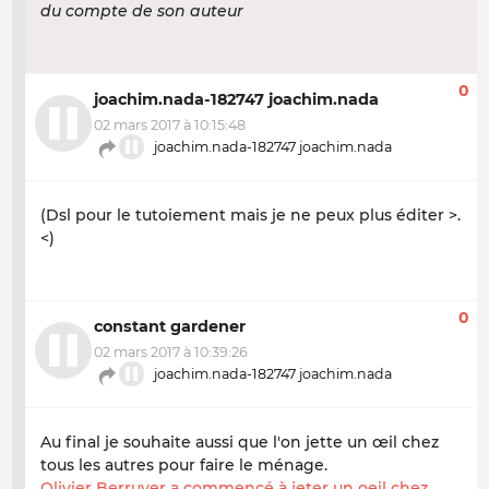
du compte de son auteur
0
joachim.nada-182747 joachim.nada
02 mars 2017 à 10:15:48
joachim.nada-182747 joachim.nada
(Dsl pour le tutoiement mais je ne peux plus éditer >.
<)
0
constant gardener
02 mars 2017 à 10:39:26
joachim.nada-182747 joachim.nada
Au final je souhaite aussi que l'on jette un œil chez
tous les autres pour faire le ménage.
Olivier Berruyer a commencé à jeter un oeil chez