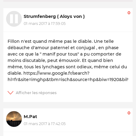
0
Strumfenberg ( Aloys von )
01 mars 2017 à 17:59:05
Fillon n'est quand même pas le diable. Une telle
débauche d'amour paternel et conjugal , en phase
avec ce que la " manif pour tous" a pu comporter de
moins discutable, peut émouvoir. Et quand bien
même, tous les lynchages sont odieux, même celui du
diable. https://www.google.fr/search?
hl=fr&site=imghp&tbm=isch&source=hp&biw=1920&bih=940&q=p
0
M.Pat
01 mars 2017 à 17:42:05