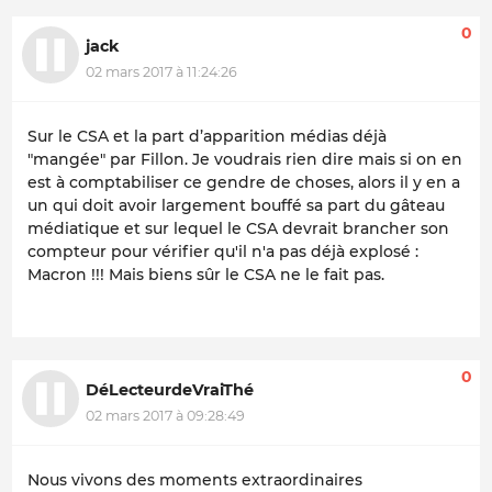
0
jack
02 mars 2017 à 11:24:26
Sur le CSA et la part d’apparition médias déjà
"mangée" par Fillon. Je voudrais rien dire mais si on en
est à comptabiliser ce gendre de choses, alors il y en a
un qui doit avoir largement bouffé sa part du gâteau
médiatique et sur lequel le CSA devrait brancher son
compteur pour vérifier qu'il n'a pas déjà explosé :
Macron !!! Mais biens sûr le CSA ne le fait pas.
0
DéLecteurdeVraiThé
02 mars 2017 à 09:28:49
Nous vivons des moments extraordinaires