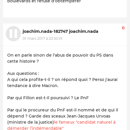
boulevards et refuse d'obtempérer
0
joachim.nada-182747 joachim.nada
01 mars 2017 à 23:50:01
On en parle sinon de l'abus de pouvoir du PS dans
cette histoire ?
Aux questions :
A qui cela profite-t-il ? on répond quoi ? Perso j'aurai
tendance à dire Macron.
Par qui Fillon est-t-il poursuivi ? Le PnF
Par qui le procureur du PnF est-il nommé et de qui il
dépend ? Garde des sceaux Jean-Jacques Urvoas
(ministre de la justice)
le fameux "candidat naturel à
démerder l’indémerdable"