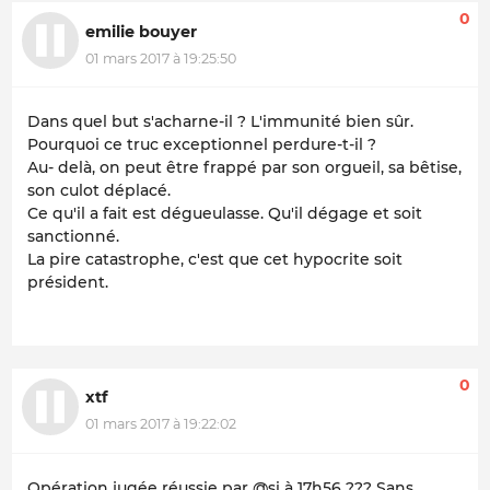
0
emilie bouyer
01 mars 2017 à 19:25:50
Dans quel but s'acharne-il ? L'immunité bien sûr.
Pourquoi ce truc exceptionnel perdure-t-il ?
Au- delà, on peut être frappé par son orgueil, sa bêtise,
son culot déplacé.
Ce qu'il a fait est dégueulasse. Qu'il dégage et soit
sanctionné.
La pire catastrophe, c'est que cet hypocrite soit
président.
0
xtf
01 mars 2017 à 19:22:02
Opération jugée réussie par @si à 17h56 ??? Sans