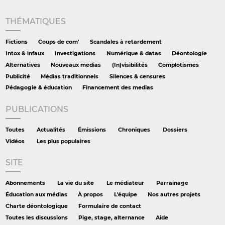
THÉMATIQUES
Fictions
Coups de com'
Scandales à retardement
Intox & infaux
Investigations
Numérique & datas
Déontologie
Alternatives
Nouveaux medias
(In)visibilités
Complotismes
Publicité
Médias traditionnels
Silences & censures
Pédagogie & éducation
Financement des medias
PUBLICATIONS
Toutes
Actualités
Émissions
Chroniques
Dossiers
Vidéos
Les plus populaires
SITE
Abonnements
La vie du site
Le médiateur
Parrainage
Éducation aux médias
À propos
L'équipe
Nos autres projets
Charte déontologique
Formulaire de contact
Toutes les discussions
Pige, stage, alternance
Aide