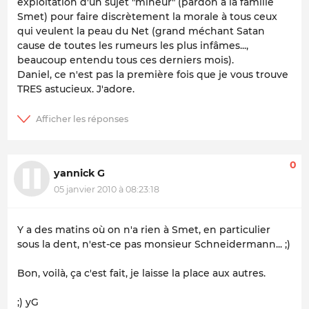
exploitation d'un sujet "mineur" (pardon à la famille
Smet) pour faire discrètement la morale à tous ceux
qui veulent la peau du Net (grand méchant Satan
cause de toutes les rumeurs les plus infâmes...,
beaucoup entendu tous ces derniers mois).
Daniel, ce n'est pas la première fois que je vous trouve
TRES astucieux. J'adore.
0
yannick G
05 janvier 2010 à 08:23:18
Y a des matins où on n'a rien à Smet, en particulier
sous la dent, n'est-ce pas monsieur Schneidermann... ;)
Bon, voilà, ça c'est fait, je laisse la place aux autres.
;) yG