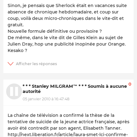
Sinon, je pensais que Sherlock était en vacances suite
absence de chronique hebdomadaire, et coup sur
coup, voilà deux micro-chroniques dans le vite-dit et
gratuit.
Nouvelle formule définitive ou provisoire ?
De même, dans le vite dit de Gilles Klein au sujet de
Julien Dray, hop une publicité inopinée pour Orange.
Kesako ?
0
* * * Stanley MILGRAM™ * * * Soumis à aucune
autorité
05 janvier 2010 à 16:47:48
La chaîne de télévision a confirmé la thèse de la
tentative de suicide de la jeune actrice française, après
avoir été contredit par son agent, Elisabeth Tanner
.
http://next.liberation.fr/article/laura-smet-lci-confirme-