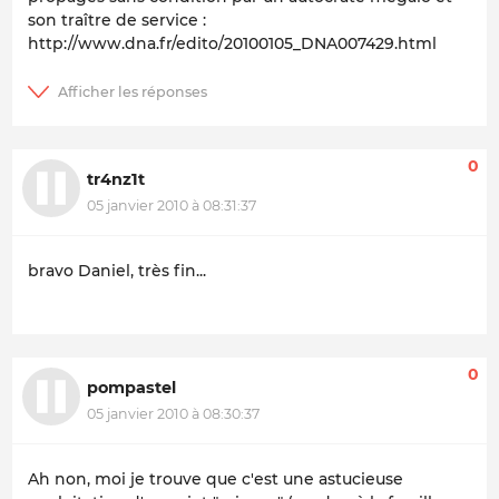
son traître de service :
http://www.dna.fr/edito/20100105_DNA007429.html
0
tr4nz1t
05 janvier 2010 à 08:31:37
bravo Daniel, très fin...
0
pompastel
05 janvier 2010 à 08:30:37
Ah non, moi je trouve que c'est une astucieuse