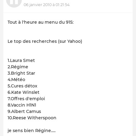
06 janvier 2010 à 01:21:54
Tout à l'heure au menu du 915:
Le top des recherches (sur Yahoo)
1.Laura Smet
2.Régime
3.Bright Star
4.Météo
5.Cures détox
6.Kate Winslet
7.Offres d'emploi
8.Vaccin H1N1
9.Albert Camus
10.Reese Witherspoon
je sens bien Régine.....