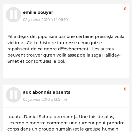
0
emilie bouyer
05 janvier 2010 à 14:06:10
Fille de,ex de, pipolisée par une certaine presse,la voilà
victime....Cette histoire interesse ceux qui se
repaissent de ce genre d'"évènement" .Les autres
peuvent trouver qu'en voilà assez de la saga Halliday-
Smet et consort .Ras le bol.
0
aux abonnés absents
05 janvier 2010 à 13:51:44
[quote=Daniel Schneidermann]... Une fois de plus,
l'exemple montre comment une rumeur peut prendre
corps dans un groupe humain (et le groupe humain