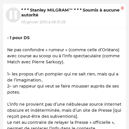
0
* * * Stanley MILGRAM™ * * * Soumis à aucune
autorité
05 janvier 2010 à 09:01:29
- 1 pour DS
Ne pas confondre « rumeur » (comme celle d’Orléans)
avec course au scoop ou à l’info spectaculaire (comme
Match avec Pierre Sarkozy).
1– les propos d’un pompier qui ne sait rien, mais qui a
de l’imagination..
2– un rappeur qui veut se faire mousser auprès de ses
potes
.
L’info ne provient pas d’une nébuleuse source internet
obscure et indéterminée, mais d’un site de Presse [qui
reçoit peut-être des subventions].
Le net au contraire de relayer la Presse « officielle »,
permet de replacer l’info dans le contexte.