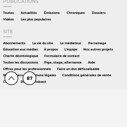
PUBLICATIONS
Toutes
Actualités
Émissions
Chroniques
Dossiers
Vidéos
Les plus populaires
SITE
Abonnements
La vie du site
Le médiateur
Parrainage
Éducation aux médias
À propos
L'équipe
Nos autres projets
Charte déontologique
Formulaire de contact
Toutes les discussions
Pige, stage, alternance
Aide
Offres pour les professionnels
Faire un don défiscalisable
Newsletters
Mentions légales
Conditions générales de vente
87
Crédits
RSS
Podcast
AILLEURS
Hors série
DS chez Libé