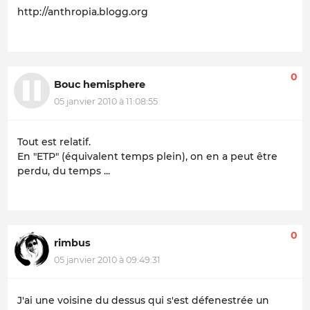
http://anthropia.blogg.org
0
Bouc hemisphere
05 janvier 2010 à 11:08:55
Tout est relatif.
En "ETP" (équivalent temps plein), on en a peut être
perdu, du temps ...
0
rimbus
05 janvier 2010 à 09:49:31
J'ai une voisine du dessus qui s'est défenestrée un