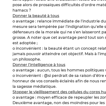
pose alors de prosaïques difficultés d’ordre matér
hamacs ?
Donner la beauté à tous
o avantage : relance immédiate de l’industrie du s
mesure sera tempérée par l’indignation qu’elle 
défenseurs de la morale qui ne s’en laisseront p
grosse. A noter que cet avantage perd tout son 
est adoptée ;
o inconvénient : la beauté étant un concept relat
jamais pouvoir atteindre cet objectif. Mais à l’im
un philosophe.
Donner l’intelligence à tous
o avantage : aucun, tous les hommes politiques v
o inconvénient : @si perdrait de sa raison d’être 
honneur de vos conseils éclairés afin de nous re
la sagesse médiatique.
Stopper le vieillissement des cellules du corps h
o avantage : moyen efficace de repeupler les zon
Deuxième avantage, non des moindres pour les 