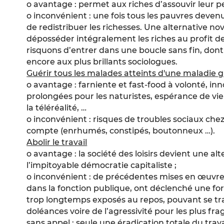
o avantage : permet aux riches d’assouvir leur 
o inconvénient : une fois tous les pauvres devenu
de redistribuer les richesses. Une alternative nov
déposséder intégralement les riches au profit d
risquons d’entrer dans une boucle sans fin, do
encore aux plus brillants sociologues.
Guérir tous les malades atteints d'une maladie 
o avantage : farniente et fast-food à volonté, inn
prolongées pour les naturistes, espérance de vie
la téléréalité, …
o inconvénient : risques de troubles sociaux chez
compte (enrhumés, constipés, boutonneux …).
Abolir le travail
o avantage : la société des loisirs devient une alt
l’impitoyable démocratie capitaliste ;
o inconvénient : de précédentes mises en œuvre 
dans la fonction publique, ont déclenché une for
trop longtemps exposés au repos, pouvant se tr
doléances voire de l’agressivité pour les plus fra
sans appel : seule une éradication totale du trav