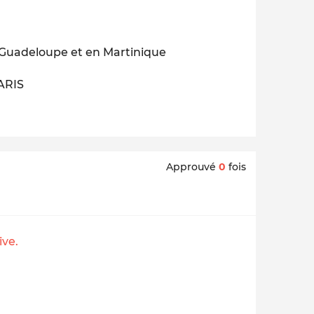
n Guadeloupe et en Martinique
ARIS
Approuvé
0
fois
ive.