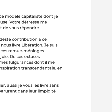
 ce modèle capitaliste dont je
euse. Votre détresse me
nt de vous répondre.
este contribution à ce
us livre Libération. Je suis
de ces remue-méninges
joie. De ces extases
limes fulgurances dont il me
’inspiration transcendantale, en
er, aussi je vous les livre sans
parurent dans leur limpidité