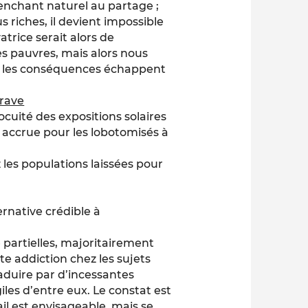
penchant naturel au partage ;
s riches, il devient impossible
atrice serait alors de
es pauvres, mais alors nous
nt les conséquences échappent
grave
ocuité des expositions solaires
 accrue pour les lobotomisés à
 les populations laissées pour
ernative crédible à
partielles, majoritairement
te addiction chez les sujets
aduire par d’incessantes
giles d’entre eux. Le constat est
ail est envisageable, mais se