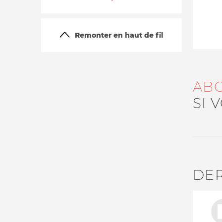
Remonter en haut de fil
AB
SI 
La vie du site
DE