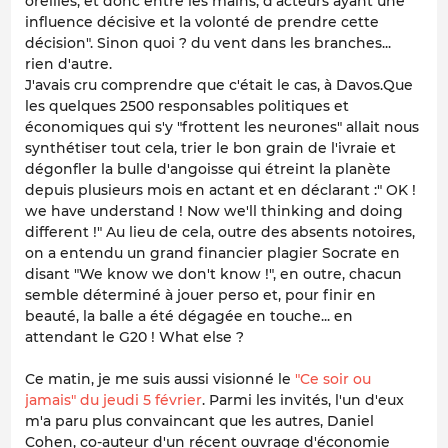
oreilles, et donc entre les mains, d'acteurs ayant une
influence décisive et la volonté de prendre cette
décision". Sinon quoi ? du vent dans les branches...
rien d'autre.
J'avais cru comprendre que c'était le cas, à Davos.Que
les quelques 2500 responsables politiques et
économiques qui s'y "frottent les neurones" allait nous
synthétiser tout cela, trier le bon grain de l'ivraie et
dégonfler la bulle d'angoisse qui étreint la planète
depuis plusieurs mois en actant et en déclarant :" OK !
we have understand ! Now we'll thinking and doing
different !" Au lieu de cela, outre des absents notoires,
on a entendu un grand financier plagier Socrate en
disant "We know we don't know !", en outre, chacun
semble déterminé à jouer perso et, pour finir en
beauté, la balle a été dégagée en touche... en
attendant le G20 ! What else ?
Ce matin, je me suis aussi visionné le
"Ce soir ou
jamais" du jeudi 5 février
. Parmi les invités, l'un d'eux
m'a paru plus convaincant que les autres, Daniel
Cohen, co-auteur d'un récent ouvrage d'économie