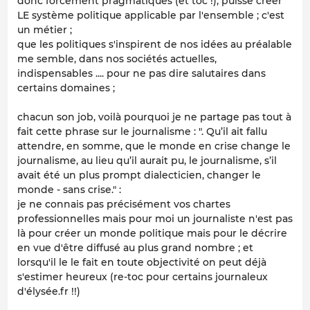
donc forcément pragmatiques (et toc !), puisse créer
LE système politique applicable par l'ensemble ; c'est
un métier ;
que les politiques s'inspirent de nos idées
au préalable
me semble, dans nos sociétés actuelles,
indispensables .... pour ne pas dire salutaires dans
certains domaines ;
chacun son job, voilà pourquoi je ne partage pas tout à
fait cette phrase sur le journalisme : ".
Qu’il ait fallu
attendre, en somme, que le monde en crise change le
journalisme, au lieu qu’il aurait pu, le journalisme, s’il
avait été un plus prompt dialecticien, changer le
monde - sans crise."
:
je ne connais pas précisément vos chartes
professionnelles mais pour moi un journaliste n'est pas
là pour créer un monde politique mais pour le décrire
en vue d'être diffusé au plus grand nombre ; et
lorsqu'il le le fait en toute objectivité on peut déjà
s'estimer heureux (re-toc pour certains journaleux
d'élysée.fr !!)