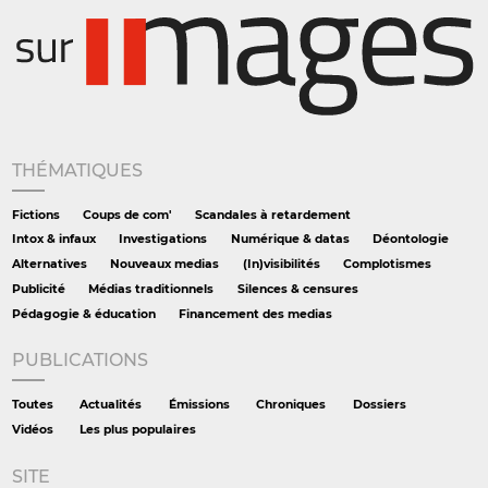
THÉMATIQUES
Fictions
Coups de com'
Scandales à retardement
Intox & infaux
Investigations
Numérique & datas
Déontologie
Alternatives
Nouveaux medias
(In)visibilités
Complotismes
Publicité
Médias traditionnels
Silences & censures
Pédagogie & éducation
Financement des medias
PUBLICATIONS
Toutes
Actualités
Émissions
Chroniques
Dossiers
Vidéos
Les plus populaires
SITE