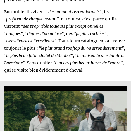
propriété"
, déclare l'un des conquérants.
Ensemble, ils vivent
"des moments exceptionnels"
, ils
"profitent de chaque instant"
. Et tout ça, c'est parce qu'ils
visitent
"des propriétés toujours plus exceptionnelles"
,
"uniques"
,
"dignes d'un palace"
, des
"pépites cachées"
,
"l'excellence de l'excellence"
. Dans leurs catalogues, on trouve
toujours le plus :
"le plus grand rooftop du 9e arrondissement"
,
"le plus beau futur chalet de Méribel"
,
"la maison la plus haute de
Barcelone"
. Sans oublier
"l'un des plus beaux haras de France"
,
qui se visite bien évidemment à cheval.